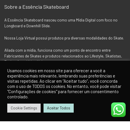
Sobre a Essência Skateboard
A Essência Skateboard nasceu como uma Mídia Digital com foco no
Longboard e Downhill Slide.
Nossa Loja Virtual possui produtos pra diversas modalidades do Skate.
Aliada com a mídia, funciona como um ponto de encontro entre
Fabricantes de Skates e produtos relacionados ao Lifestyle, Skatistas,
Fotógrafos e Vídeo Makers.
Usamos cookies em nosso site para oferecer a você a
experiência mais relevante, lembrando suas preferências e
visitas repetidas. Ao clicar em “Aceitar tudo”, você concorda
Siga a Essência nas Redes Socias
com o uso de TODOS os cookies. No entanto, você pode visitar
"Configurações de cookies" para fornecer um consentimento
controlado.
Cookie Settings
Aceitar Todos
0
Para Clientes
Minha Conta