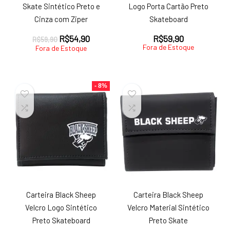
Skate Sintético Preto e
Logo Porta Cartão Preto
Cinza com Ziper
Skateboard
O
O
R$
54,90
R$
59,90
R$
59,90
Fora de Estoque
preço
preço
Fora de Estoque
original
atual
era:
é:
R$59,90.
R$54,90.
- 8%
Carteira Black Sheep
Carteira Black Sheep
Velcro Logo Sintético
Velcro Material Sintético
Preto Skateboard
Preto Skate