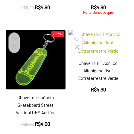
O
O
R$
4,90
R$
4,90
R$
5,90
Fora de Estoque
preço
preço
original
atual
era:
é:
R$5,90.
R$4,90.
- 17%
Chaveiro ET Acrílico
Alienígena Ovni
Extraterrestre Verde
R$
4,90
Chaveiro Essência
Skateboard Street
Vertical DHS Acrílico
O
O
R$
4,90
R$
5,90
preço
preço