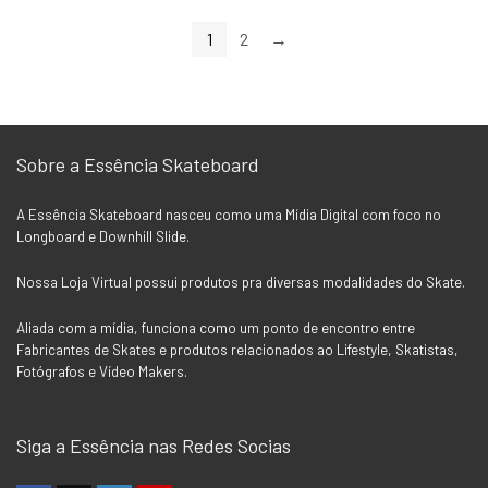
original
atual
era:
é:
1
2
→
R$5,90.
R$4,90.
Sobre a Essência Skateboard
A Essência Skateboard nasceu como uma Mídia Digital com foco no
Longboard e Downhill Slide.
Nossa Loja Virtual possui produtos pra diversas modalidades do Skate.
Aliada com a mídia, funciona como um ponto de encontro entre
Fabricantes de Skates e produtos relacionados ao Lifestyle, Skatistas,
Fotógrafos e Vídeo Makers.
Siga a Essência nas Redes Socias