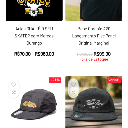
Aulas QUAL É O SEU
Boné Chronic 420
SKATE? com Marcos
Lançamento Five Panel
Durango
Original Marginal
Faixa
O
O
R$
70,00
–
R$
960,00
R$
99,90
R$
139,90
de
preço
preço
Fora de Estoque
preço:
original
atual
R$70,00
era:
é:
através
R$139,90.
R$99,90
- 21%
Venda!
R$960,00
ço
ço
nimo
ximo