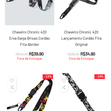
Chaveiro Chronic 420
Chaveiro Chronic 420
Erva Ganja Brisas Cordão
Lançamento Cordão Fita
Fita Abridor
Original
O
O
O
O
R$
39,90
R$
34,90
R$
49,90
R$
39,90
preço
preço
preço
preço
Fora de Estoque
Fora de Estoque
original
atual
original
atual
era:
é:
era:
é:
R$49,90.
R$39,90.
R$39,90.
R$34,90.
- 13%
- 14%