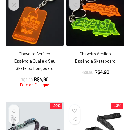
Chaveiro Acrílico
Chaveiro Acrílico
Essência Qual é o Seu
Essência Skateboard
Skate ou Longboard
O
O
R$
4,90
R$
9,90
preço
preço
O
O
R$
4,90
R$
9,90
original
atual
preço
preço
Fora de Estoque
era:
é:
original
atual
R$9,90.
R$4,90.
era:
é:
R$9,90.
R$4,90.
- 20%
- 13%