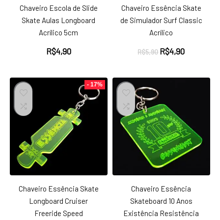
Chaveiro Escola de Slide
Chaveiro Essência Skate
Skate Aulas Longboard
de Simulador Surf Classic
Acrílico 5cm
Acrílico
O
O
R$
4,90
R$
4,90
R$
5,90
preço
preço
original
atual
era:
é:
- 17%
R$5,90.
R$4,90.
Chaveiro Essência Skate
Chaveiro Essência
Longboard Cruiser
Skateboard 10 Anos
Freeride Speed
Existência Resistência