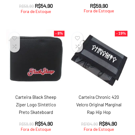
O
O
R$
54,90
R$
59,90
R$
59,90
Fora de Estoque
preço
preço
Fora de Estoque
original
atual
era:
é:
R$59,90.
R$54,90.
- 8%
- 19%
Carteira Black Sheep
Carteira Chronic 420
Ziper Logo Sintético
Velcro Original Marginal
Preto Skateboard
Rap Hip Hop
O
O
O
O
R$
54,90
R$
84,90
R$
59,90
R$
104,90
preço
preço
preço
preço
Fora de Estoque
Fora de Estoque