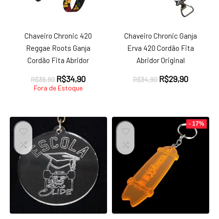
Chaveiro Chronic 420
Chaveiro Chronic Ganja
Reggae Roots Ganja
Erva 420 Cordão Fita
Cordão Fita Abridor
Abridor Original
O
O
O
O
R$
34,90
R$
29,90
R$
39,90
R$
34,90
preço
preço
preço
preço
Fora de Estoque
original
atual
original
atual
era:
é:
era:
é:
R$39,90.
R$34,90.
R$34,90.
R$29,90.
- 17%