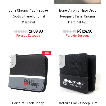
Boné Chronic 420 Reggae
Boné Chronic Mato Seco
Roots 5 Panel Original
Reggae 5 Panel Original
Marginal
Marginal 420
O
O
O
O
R$
109,90
R$
124,90
R$
139,90
R$
149,90
preço
preço
preço
preço
Fora de Estoque
Fora de Estoque
original
atual
original
atual
era:
é:
era:
é:
R$139,90.
R$109,90.
R$149,90.
R$124,9
- 8%
Carteira Black Sheep
Carteira Black Sheep Slim