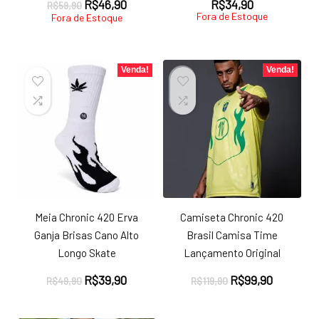
O
O
R$
46,90
R$
34,90
R$
59,90
Fora de Estoque
preço
preço
Fora de Estoque
original
atual
era:
é:
R$59,90.
R$46,90.
Venda!
Venda!
Meia Chronic 420 Erva
Camiseta Chronic 420
Ganja Brisas Cano Alto
Brasil Camisa Time
Longo Skate
Lançamento Original
O
O
O
O
R$
39,90
R$
99,90
R$
49,90
R$
119,90
preço
preço
preço
preço
original
atual
original
atual