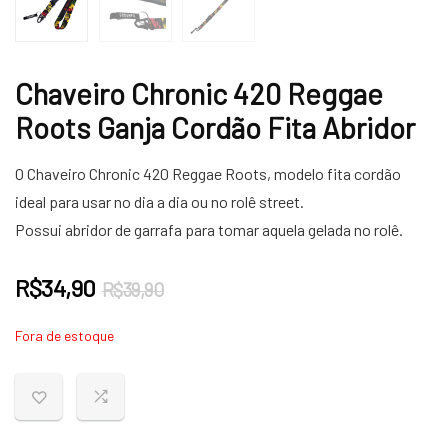
Chaveiro Chronic 420 Reggae
Roots Ganja Cordão Fita Abridor
O Chaveiro Chronic 420 Reggae Roots, modelo fita cordão
ideal para usar no dia a dia ou no rolê street.
Possui abridor de garrafa para tomar aquela gelada no rolê.
O
O
R$
34,90
R$
39,90
preço
preço
Fora de estoque
original
atual
era:
é:
R$39,90.
R$34,90.