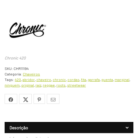
Chronic 420
SKU:
CHR11194
Categoria:
Chaveiros
Tags:
420
,
abridor
,
chaveiro
,
chronic
,
cordao
,
fita
,
garrafa
,
guenta
,
marginal
,
ninguem
,
original
,
raiz
,
reggae
,
roots
,
streetwear
Descrição