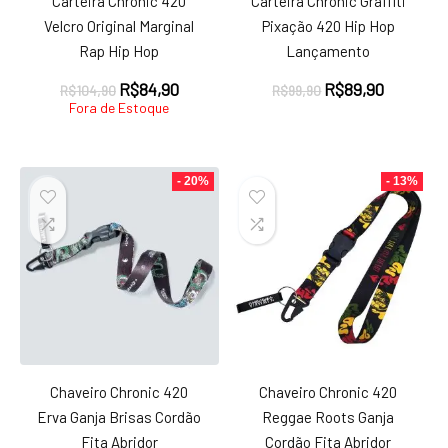
Carteira Chronic 420
Carteira Chronic Graffiti
Velcro Original Marginal
Pixação 420 Hip Hop
Rap Hip Hop
Lançamento
O
O
O
O
R$
84,90
R$
89,90
R$
104,90
R$
99,90
preço
preço
preço
preço
Fora de Estoque
original
atual
original
atual
era:
é:
era:
é:
R$104,90.
R$84,90.
R$99,90.
R$89,90.
- 20%
- 13%
Chaveiro Chronic 420
Chaveiro Chronic 420
Erva Ganja Brisas Cordão
Reggae Roots Ganja
Fita Abridor
Cordão Fita Abridor