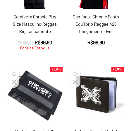
Camiseta Chronic Plus
Camiseta Chronic Ponto
Size Masculino Reggae
Equilíbrio Reggae 420
Big Lançamento
Lançamento Over
O
O
R$
89,90
R$
99,90
R$
109,90
preço
preço
Fora de Estoque
original
atual
era:
é:
R$109,90.
R$89,90.
- 19%
- 10%