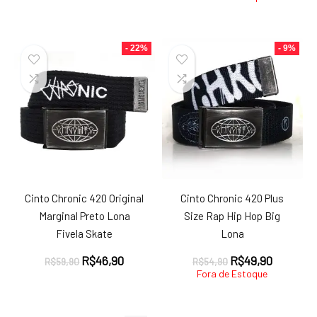
original
atual
original
atual
era:
é:
era:
é:
R$34,90.
R$29,90.
R$59,90.
R$46,90.
- 22%
- 9%
Cinto Chronic 420 Original
Cinto Chronic 420 Plus
Marginal Preto Lona
Size Rap Hip Hop Big
Fivela Skate
Lona
O
O
O
O
R$
46,90
R$
49,90
R$
59,90
R$
54,90
preço
preço
preço
preço
Fora de Estoque
original
atual
original
atual
era:
é:
era:
é:
R$59,90.
R$46,90.
R$54,90.
R$49,90.