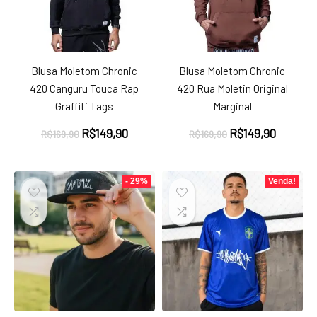
Blusa Moletom Chronic
Blusa Moletom Chronic
420 Canguru Touca Rap
420 Rua Moletin Original
Graffiti Tags
Marginal
O
O
O
O
R$
149,90
R$
149,90
R$
169,90
R$
169,90
preço
preço
preço
preço
original
atual
original
atual
era:
é:
era:
é:
- 29%
Venda!
R$169,90.
R$149,90.
R$169,90.
R$149,9
ço
ço
nimo
ximo