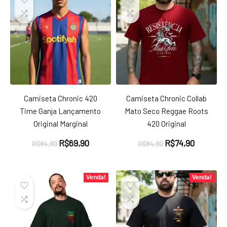
Camiseta Chronic 420
Camiseta Chronic Collab
Time Ganja Lançamento
Mato Seco Reggae Roots
Original Marginal
420 Original
O
O
O
O
R$
69,90
R$
74,90
R$
84,90
R$
84,90
preço
preço
preço
preço
original
atual
original
atual
era:
é:
era:
é:
Venda!
Venda!
R$84,90.
R$69,90.
R$84,90.
R$74,90.