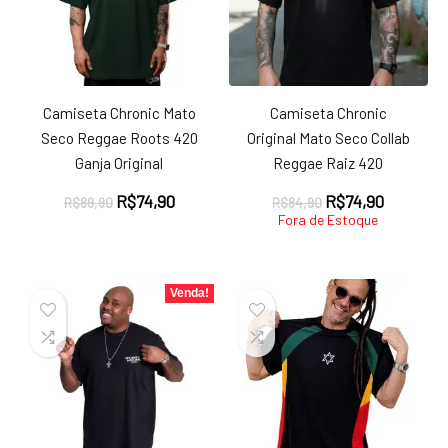
Camiseta Chronic Mato
Camiseta Chronic
Seco Reggae Roots 420
Original Mato Seco Collab
Ganja Original
Reggae Raiz 420
O
O
O
O
R$
74,90
R$
74,90
R$
89,90
R$
84,90
preço
preço
preço
preço
Fora de Estoque
original
atual
original
atual
era:
é:
era:
é:
R$89,90.
R$74,90.
R$84,90.
R$74,90.
Venda!