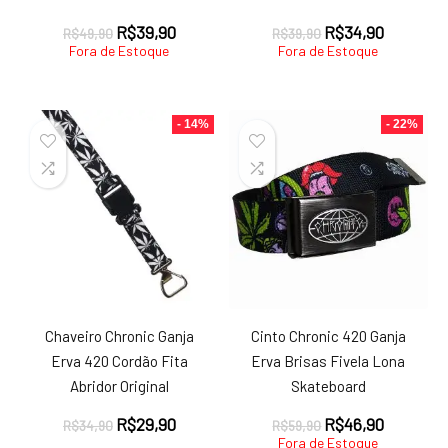
O
O
O
O
R$
39,90
R$
34,90
R$
49,90
R$
39,90
preço
preço
preço
preço
Fora de Estoque
Fora de Estoque
original
atual
original
atual
era:
é:
era:
é:
R$49,90.
R$39,90.
R$39,90.
R$34,90.
- 14%
- 22%
Chaveiro Chronic Ganja
Cinto Chronic 420 Ganja
Erva 420 Cordão Fita
Erva Brisas Fivela Lona
Abridor Original
Skateboard
O
O
O
O
R$
29,90
R$
46,90
R$
34,90
R$
59,90
preço
preço
preço
preço
Fora de Estoque