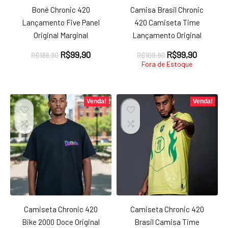
Boné Chronic 420
Camisa Brasil Chronic
Lançamento Five Panel
420 Camiseta Time
Original Marginal
Lançamento Original
O
O
O
O
R$
99,90
R$
99,90
R$
139,90
R$
109,90
preço
preço
preço
preço
Fora de Estoque
original
atual
original
atual
era:
é:
era:
é:
R$139,90.
R$99,90.
R$109,90.
R$99,90
Venda!
Venda!
Camiseta Chronic 420
Camiseta Chronic 420
Bike 2000 Doce Original
Brasil Camisa Time