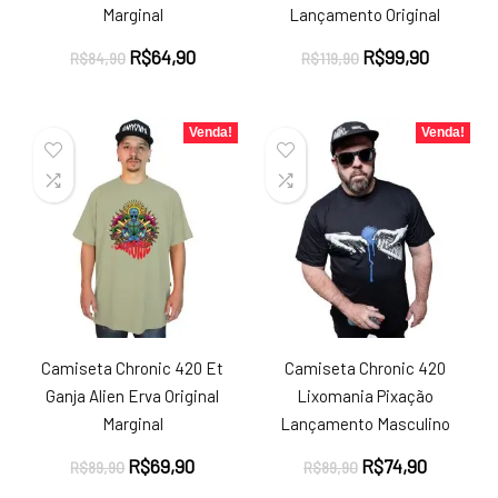
Marginal
Lançamento Original
O
O
O
O
R$
64,90
R$
99,90
R$
84,90
R$
119,90
preço
preço
preço
preço
original
atual
original
atual
era:
é:
era:
é:
Venda!
Venda!
R$84,90.
R$64,90.
R$119,90.
R$99,90
Camiseta Chronic 420 Et
Camiseta Chronic 420
Ganja Alien Erva Original
Lixomania Pixação
Marginal
Lançamento Masculino
O
O
O
O
R$
69,90
R$
74,90
R$
89,90
R$
89,90
preço
preço
preço
preço