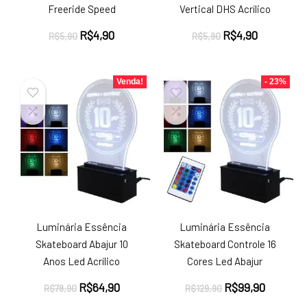
Freeride Speed
Vertical DHS Acrílico
O
O
O
O
R$
4,90
R$
4,90
R$
5,90
R$
5,90
preço
preço
preço
preço
original
atual
original
atual
era:
é:
era:
é:
Venda!
- 23%
R$5,90.
R$4,90.
R$5,90.
R$4,90.
Luminária Essência
Luminária Essência
Skateboard Abajur 10
Skateboard Controle 16
Anos Led Acrílico
Cores Led Abajur
O
O
O
O
R$
64,90
R$
99,90
R$
78,90
R$
129,90
preço
preço
preço
preço