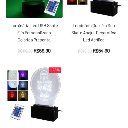
Luminária Led USB Skate
Luminária Qual é o Seu
Flip Personalizada
Skate Abajur Decorativa
Colorida Presente
Led Acrílico
O
O
O
O
R$
69,90
R$
64,90
R$
119,90
R$
78,90
preço
preço
preço
preço
original
atual
original
atual
era:
é:
era:
é:
- 23%
R$119,90.
R$69,90.
R$78,90.
R$64,90.