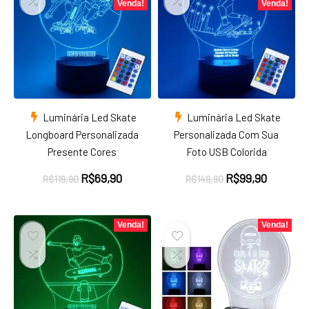
Venda!
Venda!
Luminária Led Skate
Luminária Led Skate
Longboard Personalizada
Personalizada Com Sua
Presente Cores
Foto USB Colorida
O
O
O
O
R$
69,90
R$
99,90
R$
119,90
R$
149,90
preço
preço
preço
preço
original
atual
original
atual
era:
é:
era:
é:
Venda!
Venda!
R$119,90.
R$69,90.
R$149,90.
R$99,90