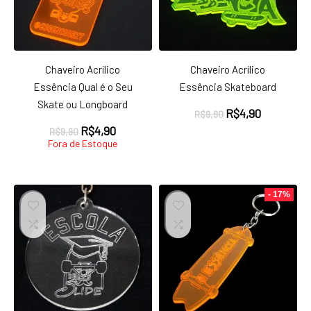
Chaveiro Acrílico
Chaveiro Acrílico
Essência Qual é o Seu
Essência Skateboard
Skate ou Longboard
O
O
R$
4,90
R$
9,90
preço
preço
O
O
R$
4,90
R$
9,90
original
atual
preço
preço
Fora de Estoque
era:
é:
original
atual
R$9,90.
R$4,90.
era:
é:
R$9,90.
R$4,90.
- 17%
ço
ço
nimo
ximo