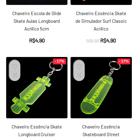
Chaveiro Escola de Slide
Chaveiro Essência Skate
Skate Aulas Longboard
de Simulador Surf Classic
Acrílico 5cm
Acrílico
O
O
R$
4,90
R$
4,90
R$
5,90
preço
preço
original
atual
era:
é:
- 17%
- 17%
R$5,90.
R$4,90.
Chaveiro Essência Skate
Chaveiro Essência
Longboard Cruiser
Skateboard Street