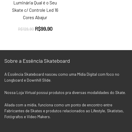
Luminária Qual é o Seu
Skate c/ Controle Led 16
Cores Abajur
O
O
R$
99,90
R$
129,90
preço
preço
original
atual
era:
é:
R$129,90.
R$99,90.
Sobre a Essência Skateboard
A Essência Skateboard nasceu como uma Mídia Digital com foco no
Longboard e Downhill Slide.
Nossa Loja Virtual possui produtos pra diversas modalidades do Skate.
Aliada com a mídia, funciona como um ponto de encontro entre
Fabricantes de Skates e produtos relacionados ao Lifestyle, Skatistas,
Fotógrafos e Vídeo Makers.