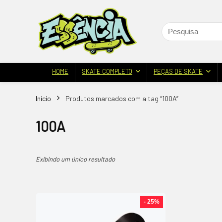
HOME
SKATE COMPLETO
PEÇAS DE SKATE
Início
Produtos marcados com a tag “100A”
100A
Exibindo um único resultado
- 25%