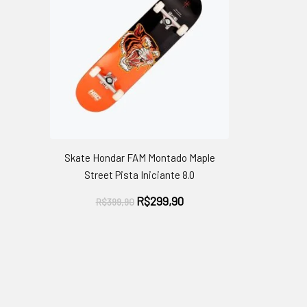
Skate Hondar FAM Montado Maple
Street Pista Iniciante 8.0
O
O
R$
299,90
R$
399,90
preço
preço
original
atual
era:
é:
R$399,90.
R$299,90.