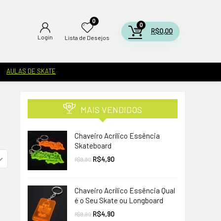
0
0
R$
0,00
Login
Lista de Desejos
AULAS DE SKATE
MAIS VENDIDOS
Chaveiro Acrílico Essência
Skateboard
O
O
R$
4,90
R$
9,90
preço
preço
original
atual
era:
é:
R$9,90.
R$4,90.
Chaveiro Acrílico Essência Qual
é o Seu Skate ou Longboard
O
O
R$
4,90
R$
9,90
preço
preço