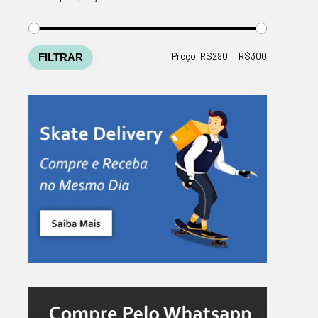
Preço
Preço
Preço:
R$290
—
R$300
FILTRAR
mínimo
máximo