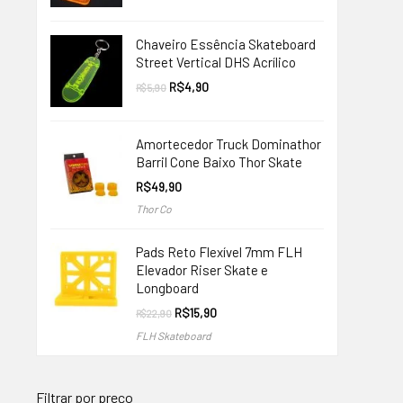
original
atual
era:
é:
R$9,90.
R$4,90.
Chaveiro Essência Skateboard
Street Vertical DHS Acrílico
O
O
R$
4,90
R$
5,90
preço
preço
original
atual
era:
é:
R$5,90.
R$4,90.
Amortecedor Truck Dominathor
Barril Cone Baixo Thor Skate
R$
49,90
Thor Co
Pads Reto Flexível 7mm FLH
Elevador Riser Skate e
Longboard
O
O
R$
15,90
R$
22,90
preço
preço
FLH Skateboard
original
atual
era:
é:
R$22,90.
R$15,90.
Filtrar por preço