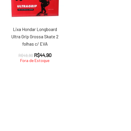
Lixa Hondar Longboard
Ultra Grip Grossa Skate 2
folhas c/ EVA
O
O
R$
44,90
R$
49,90
preço
preço
Fora de Estoque
original
atual
era:
é:
R$49,90.
R$44,90.
ço
ço
nimo
ximo