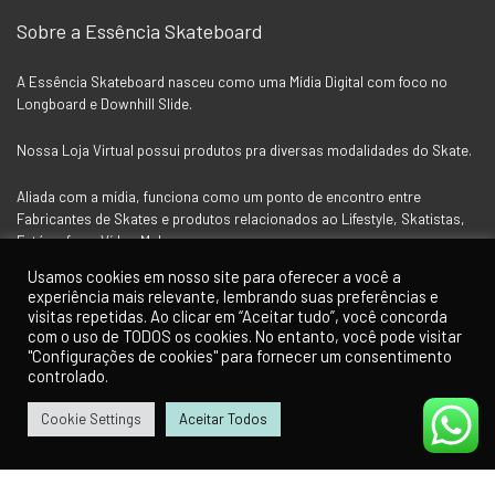
Sobre a Essência Skateboard
A Essência Skateboard nasceu como uma Mídia Digital com foco no
Longboard e Downhill Slide.
Nossa Loja Virtual possui produtos pra diversas modalidades do Skate.
Aliada com a mídia, funciona como um ponto de encontro entre
Fabricantes de Skates e produtos relacionados ao Lifestyle, Skatistas,
Fotógrafos e Vídeo Makers.
Usamos cookies em nosso site para oferecer a você a
experiência mais relevante, lembrando suas preferências e
Siga a Essência nas Redes Socias
visitas repetidas. Ao clicar em “Aceitar tudo”, você concorda
com o uso de TODOS os cookies. No entanto, você pode visitar
"Configurações de cookies" para fornecer um consentimento
controlado.
Cookie Settings
Aceitar Todos
0
0
Para Clientes