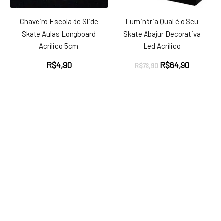
Chaveiro Escola de Slide
Luminária Qual é o Seu
Skate Aulas Longboard
Skate Abajur Decorativa
Acrílico 5cm
Led Acrílico
O
O
R$
4,90
R$
64,90
R$
78,90
preço
preço
original
atual
era:
é:
R$78,90.
R$64,90.