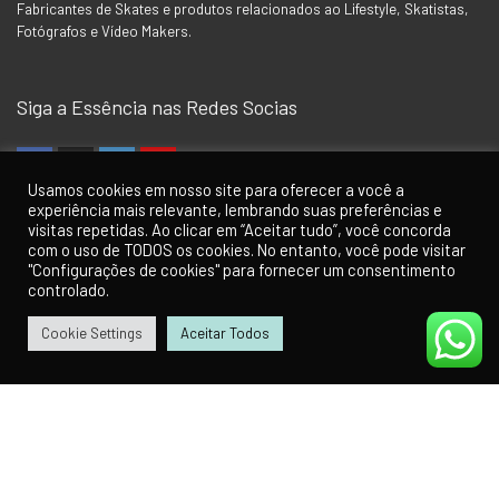
Fabricantes de Skates e produtos relacionados ao Lifestyle, Skatistas,
Fotógrafos e Vídeo Makers.
Siga a Essência nas Redes Socias
Usamos cookies em nosso site para oferecer a você a
experiência mais relevante, lembrando suas preferências e
visitas repetidas. Ao clicar em “Aceitar tudo”, você concorda
Para Clientes
com o uso de TODOS os cookies. No entanto, você pode visitar
"Configurações de cookies" para fornecer um consentimento
Minha Conta
controlado.
Como Comprar
Cookie Settings
Aceitar Todos
0
0
Contato
Política de Privacidade
Termos de Uso