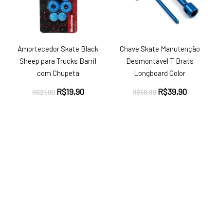
Amortecedor Skate Black
Chave Skate Manutenção
Sheep para Trucks Barril
Desmontável T Brats
com Chupeta
Longboard Color
O
O
O
O
R$
19,90
R$
39,90
R$
21,90
R$
59,90
preço
preço
preço
preço
original
atual
original
atual
era:
é:
era:
é:
R$21,90.
R$19,90.
R$59,90.
R$39,90.
ço
ço
nimo
ximo