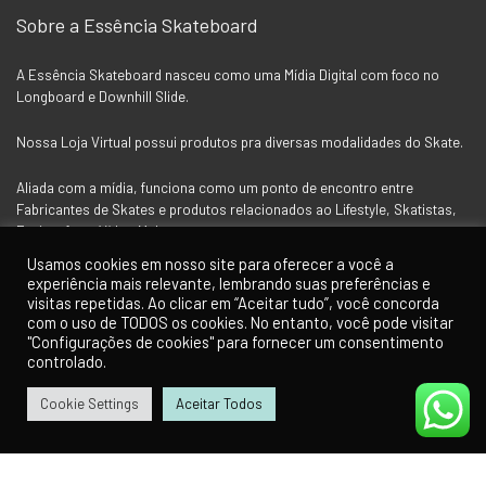
Sobre a Essência Skateboard
A Essência Skateboard nasceu como uma Mídia Digital com foco no
Longboard e Downhill Slide.
Nossa Loja Virtual possui produtos pra diversas modalidades do Skate.
Aliada com a mídia, funciona como um ponto de encontro entre
Fabricantes de Skates e produtos relacionados ao Lifestyle, Skatistas,
Fotógrafos e Vídeo Makers.
Usamos cookies em nosso site para oferecer a você a
experiência mais relevante, lembrando suas preferências e
visitas repetidas. Ao clicar em “Aceitar tudo”, você concorda
Siga a Essência nas Redes Socias
com o uso de TODOS os cookies. No entanto, você pode visitar
"Configurações de cookies" para fornecer um consentimento
controlado.
Cookie Settings
Aceitar Todos
0
0
Para Clientes
Minha Conta