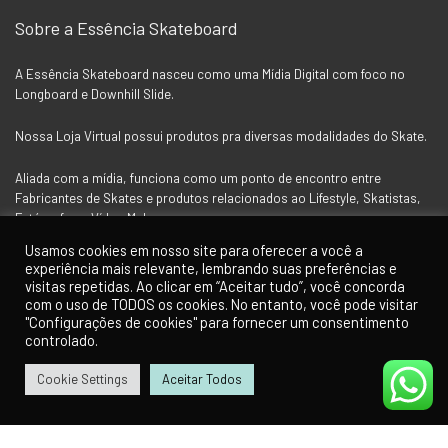
Sobre a Essência Skateboard
A Essência Skateboard nasceu como uma Mídia Digital com foco no
Longboard e Downhill Slide.
Nossa Loja Virtual possui produtos pra diversas modalidades do Skate.
Aliada com a mídia, funciona como um ponto de encontro entre
Fabricantes de Skates e produtos relacionados ao Lifestyle, Skatistas,
Fotógrafos e Vídeo Makers.
Usamos cookies em nosso site para oferecer a você a
experiência mais relevante, lembrando suas preferências e
Siga a Essência nas Redes Socias
visitas repetidas. Ao clicar em “Aceitar tudo”, você concorda
com o uso de TODOS os cookies. No entanto, você pode visitar
"Configurações de cookies" para fornecer um consentimento
controlado.
Cookie Settings
Aceitar Todos
0
0
Para Clientes