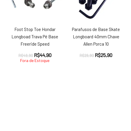
Foot Stop Toe Hondar
Parafusos de Base Skate
Longboad Trava Pé Base
Longboard 40mm Chave
Freeride Speed
Allen Porca 10
O
O
O
O
R$
44,90
R$
25,90
R$
49,90
R$
29,90
preço
preço
preço
preço
Fora de Estoque
original
atual
original
atual
era:
é:
era:
é:
R$49,90.
R$44,90.
R$29,90.
R$25,90.
ço
ço
nimo
ximo