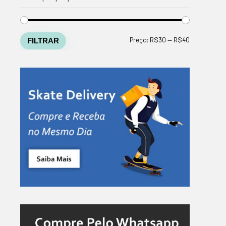
Preço
Preço
Preço:
R$30
—
R$40
FILTRAR
mínimo
máximo