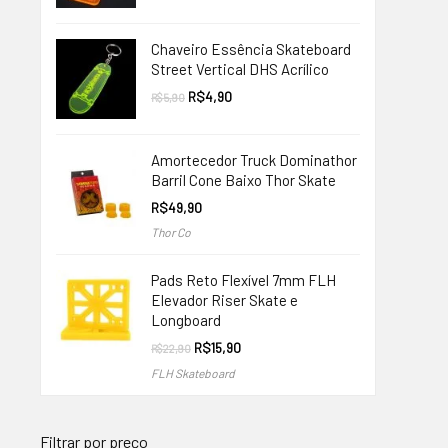
original
atual
era:
é:
R$9,90.
R$4,90.
Chaveiro Essência Skateboard
Street Vertical DHS Acrílico
O
O
R$
4,90
R$
5,90
preço
preço
original
atual
era:
é:
R$5,90.
R$4,90.
Amortecedor Truck Dominathor
Barril Cone Baixo Thor Skate
R$
49,90
Thor Co
Pads Reto Flexível 7mm FLH
Elevador Riser Skate e
Longboard
O
O
R$
15,90
R$
22,90
preço
preço
FLH Skateboard
original
atual
era:
é:
R$22,90.
R$15,90.
Filtrar por preço