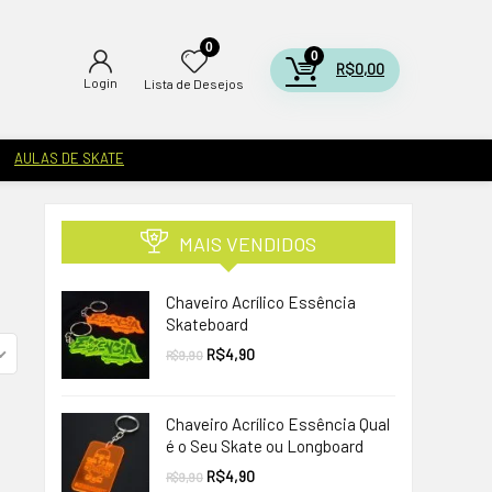
0
0
R$
0,00
Login
Lista de Desejos
AULAS DE SKATE
MAIS VENDIDOS
Chaveiro Acrílico Essência
Skateboard
O
O
R$
4,90
R$
9,90
preço
preço
original
atual
era:
é:
R$9,90.
R$4,90.
Chaveiro Acrílico Essência Qual
é o Seu Skate ou Longboard
O
O
R$
4,90
R$
9,90
preço
preço