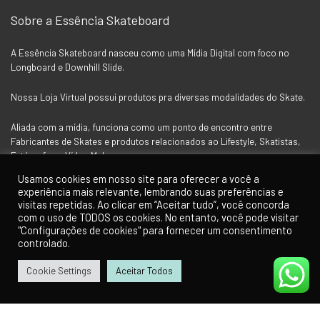
Sobre a Essência Skateboard
A Essência Skateboard nasceu como uma Mídia Digital com foco no
Longboard e Downhill Slide.
Nossa Loja Virtual possui produtos pra diversas modalidades do Skate.
Aliada com a mídia, funciona como um ponto de encontro entre
Fabricantes de Skates e produtos relacionados ao Lifestyle, Skatistas,
Fotógrafos e Vídeo Makers.
Usamos cookies em nosso site para oferecer a você a
experiência mais relevante, lembrando suas preferências e
Siga a Essência nas Redes Socias
visitas repetidas. Ao clicar em “Aceitar tudo”, você concorda
com o uso de TODOS os cookies. No entanto, você pode visitar
"Configurações de cookies" para fornecer um consentimento
controlado.
Cookie Settings
Aceitar Todos
0
0
Para Clientes