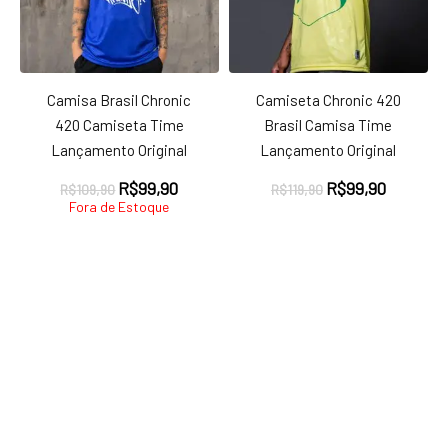
Camisa Brasil Chronic
Camiseta Chronic 420
420 Camiseta Time
Brasil Camisa Time
Lançamento Original
Lançamento Original
O
O
O
O
R$
99,90
R$
99,90
R$
109,90
R$
119,90
preço
preço
preço
preço
Fora de Estoque
original
atual
original
atual
era:
é:
era:
é:
R$109,90.
R$99,90.
R$119,90.
R$99,90
ço
ço
nimo
ximo