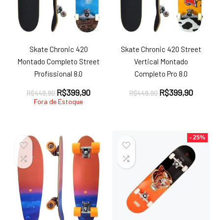
Skate Chronic 420
Skate Chronic 420 Street
Montado Completo Street
Vertical Montado
Profissional 8.0
Completo Pro 8.0
O
O
O
O
R$
399,90
R$
399,90
R$
449,90
R$
449,90
preço
preço
preço
preço
Fora de Estoque
original
atual
original
atual
era:
é:
era:
é:
R$449,90.
R$399,90.
R$449,90.
R$399,
- 25%
ço
ço
nimo
ximo