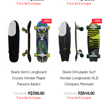
preço
preço
preço
preço
Fora de Estoque
Fora de Estoque
original
atual
original
atual
era:
é:
era:
é:
R$499,90.
R$399,90.
R$499,90.
R$429,
- 20%
- 35%
Skate Semi Longboard
Skate Simulador Surf
Cruiser Hondar Maple
Hondar Longboards HLB
Passeio Adulto
Company Montado
O
O
O
O
R$
399,90
R$
649,90
R$
499,90
R$
999,90
preço
preço
preço
preço
Fora de Estoque
Fora de Estoque
original
atual
original
atual
era:
é:
era:
é: