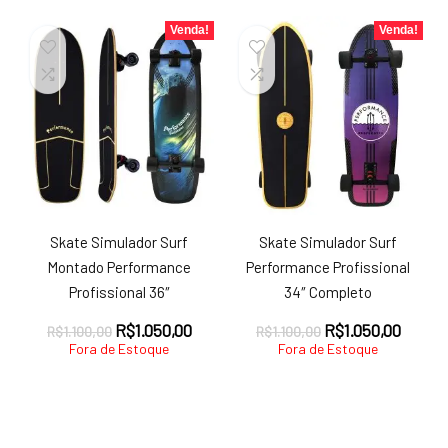
R$499,90.
R$399,90.
R$999,90.
R$649,
Venda!
Venda!
Skate Simulador Surf
Skate Simulador Surf
Montado Performance
Performance Profissional
Profissional 36″
34″ Completo
O
O
O
O
R$
1.050,00
R$
1.050,00
R$
1.100,00
R$
1.100,00
preço
preço
preço
preço
Fora de Estoque
Fora de Estoque
original
atual
original
atual
era:
é:
era:
é:
R$1.100,00.
R$1.050,00.
R$1.100,00.
R$1.05