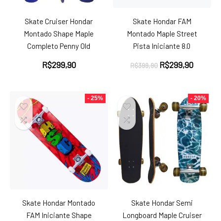
Skate Cruiser Hondar
Skate Hondar FAM
Montado Shape Maple
Montado Maple Street
Completo Penny Old
Pista Iniciante 8.0
O
O
R$
299,90
R$
299,90
R$
399,90
preço
preço
original
atual
era:
é:
- 25%
- 20%
R$399,90.
R$299,
Skate Hondar Montado
Skate Hondar Semi
FAM Iniciante Shape
Longboard Maple Cruiser