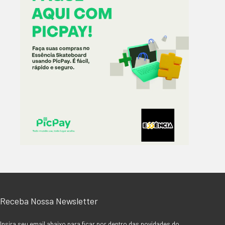
Receba Nossa Newsletter
Insira seu email abaixo para ficar por dentro das novidades do