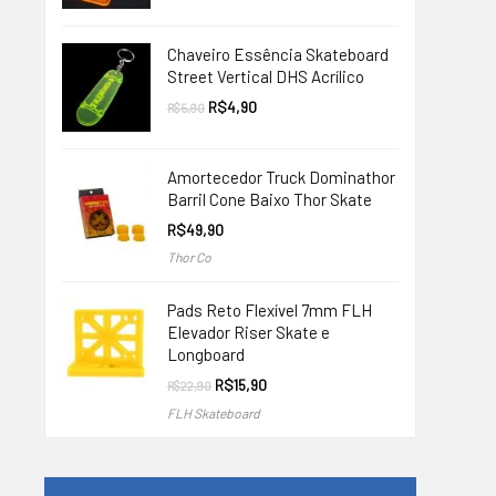
original
atual
era:
é:
R$9,90.
R$4,90.
Chaveiro Essência Skateboard
Street Vertical DHS Acrílico
O
O
R$
4,90
R$
5,90
preço
preço
original
atual
era:
é:
R$5,90.
R$4,90.
Amortecedor Truck Dominathor
Barril Cone Baixo Thor Skate
R$
49,90
Thor Co
Pads Reto Flexível 7mm FLH
Elevador Riser Skate e
Longboard
O
O
R$
15,90
R$
22,90
preço
preço
FLH Skateboard
original
atual
era:
é:
R$22,90.
R$15,90.