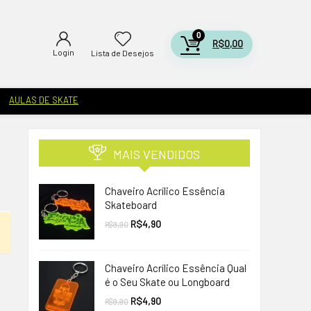
0
R$
0,00
Login
Lista de Desejos
AULAS DE SKATE
MAIS VENDIDOS
Chaveiro Acrílico Essência
Skateboard
O
O
R$
4,90
R$
9,90
preço
preço
original
atual
era:
é:
R$9,90.
R$4,90.
Chaveiro Acrílico Essência Qual
é o Seu Skate ou Longboard
O
O
R$
4,90
R$
9,90
preço
preço