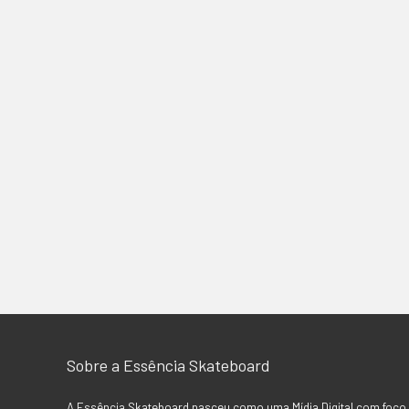
Sobre a Essência Skateboard
A Essência Skateboard nasceu como uma Mídia Digital com foco