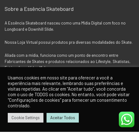
Sobre a Essência Skateboard
A Essência Skateboard nasceu como uma Mídia Digital com foco no
Longboard e Downhill Slide.
Nossa Loja Virtual possui produtos pra diversas modalidades do Skate.
Aliada com a mídia, funciona como um ponto de encontro entre
Fabricantes de Skates e produtos relacionados ao Lifestyle, Skatistas,
Fotógrafos e Vídeo Makers.
Usamos cookies em nosso site para oferecer a você a
experiência mais relevante, lembrando suas preferências e
Siga a Essência nas Redes Socias
visitas repetidas. Ao clicar em “Aceitar tudo”, você concorda
com o uso de TODOS os cookies. No entanto, você pode visitar
"Configurações de cookies" para fornecer um consentimento
controlado.
Cookie Settings
Aceitar Todos
0
0
Para Clientes