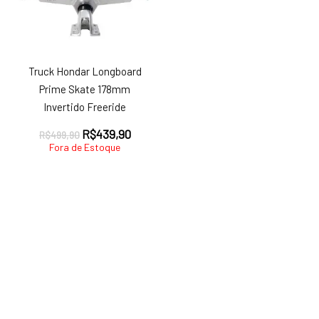
Truck Hondar Longboard
Prime Skate 178mm
Invertido Freeride
O
O
R$
439,90
R$
499,90
preço
preço
Fora de Estoque
original
atual
era:
é:
R$499,90.
R$439,90.
ço
ço
nimo
ximo