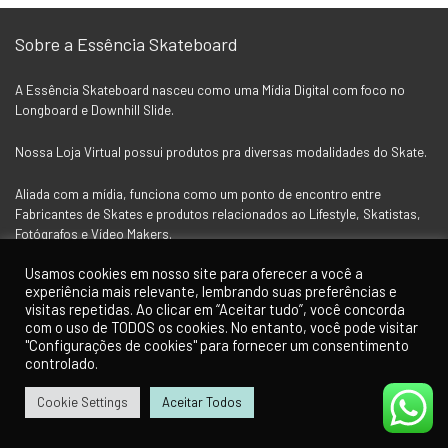
Sobre a Essência Skateboard
A Essência Skateboard nasceu como uma Mídia Digital com foco no
Longboard e Downhill Slide.
Nossa Loja Virtual possui produtos pra diversas modalidades do Skate.
Aliada com a mídia, funciona como um ponto de encontro entre
Fabricantes de Skates e produtos relacionados ao Lifestyle, Skatistas,
Fotógrafos e Vídeo Makers.
Usamos cookies em nosso site para oferecer a você a
experiência mais relevante, lembrando suas preferências e
Siga a Essência nas Redes Socias
visitas repetidas. Ao clicar em “Aceitar tudo”, você concorda
com o uso de TODOS os cookies. No entanto, você pode visitar
"Configurações de cookies" para fornecer um consentimento
controlado.
Cookie Settings
Aceitar Todos
0
0
Para Clientes