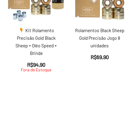
Kit Rolamento
Rolamentos Black Sheep
Precisão Gold Black
Gold Precisão Jogo 8
Sheep + Oléo Speed +
unidades
Brinde
R$
69,90
R$
94,90
Fora de Estoque
ço
ço
nimo
ximo