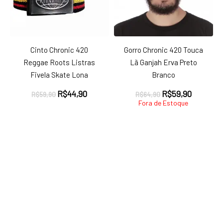
Cinto Chronic 420
Gorro Chronic 420 Touca
Reggae Roots Listras
Lã Ganjah Erva Preto
Fivela Skate Lona
Branco
O
O
O
O
R$
44,90
R$
59,90
R$
59,90
R$
64,90
preço
preço
preço
preço
Fora de Estoque
original
atual
original
atual
era:
é:
era:
é:
R$59,90.
R$44,90.
R$64,90.
R$59,90.
ço
ço
nimo
ximo