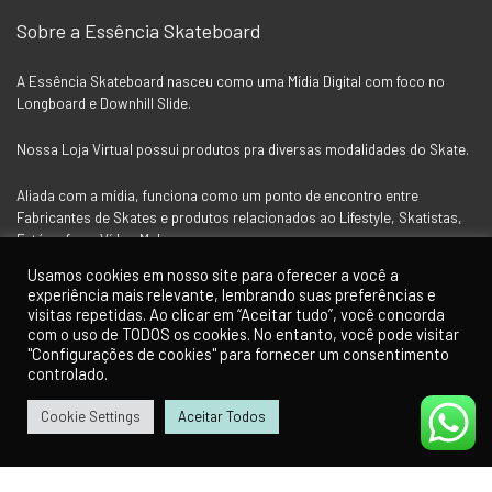
Sobre a Essência Skateboard
A Essência Skateboard nasceu como uma Mídia Digital com foco no
Longboard e Downhill Slide.
Nossa Loja Virtual possui produtos pra diversas modalidades do Skate.
Aliada com a mídia, funciona como um ponto de encontro entre
Fabricantes de Skates e produtos relacionados ao Lifestyle, Skatistas,
Fotógrafos e Vídeo Makers.
Usamos cookies em nosso site para oferecer a você a
experiência mais relevante, lembrando suas preferências e
Siga a Essência nas Redes Socias
visitas repetidas. Ao clicar em “Aceitar tudo”, você concorda
com o uso de TODOS os cookies. No entanto, você pode visitar
"Configurações de cookies" para fornecer um consentimento
controlado.
Cookie Settings
Aceitar Todos
0
0
Para Clientes