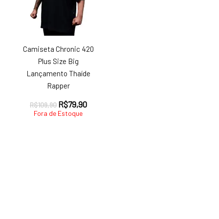
Camiseta Chronic 420
Plus Size Big
Lançamento Thaíde
Rapper
O
O
R$
79,90
R$
109,90
preço
preço
Fora de Estoque
original
atual
era:
é:
R$109,90.
R$79,90.
ço
ço
nimo
ximo