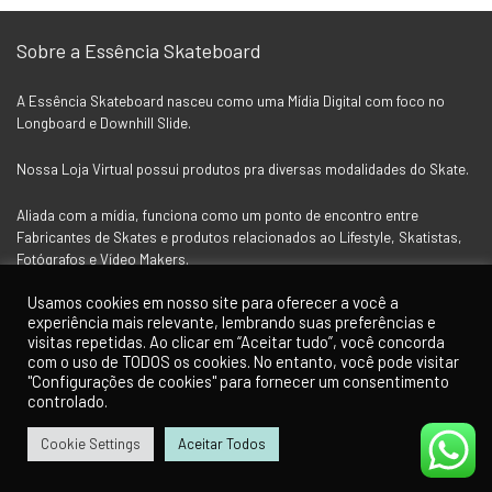
Sobre a Essência Skateboard
A Essência Skateboard nasceu como uma Mídia Digital com foco no
Longboard e Downhill Slide.
Nossa Loja Virtual possui produtos pra diversas modalidades do Skate.
Aliada com a mídia, funciona como um ponto de encontro entre
Fabricantes de Skates e produtos relacionados ao Lifestyle, Skatistas,
Fotógrafos e Vídeo Makers.
Usamos cookies em nosso site para oferecer a você a
experiência mais relevante, lembrando suas preferências e
Siga a Essência nas Redes Socias
visitas repetidas. Ao clicar em “Aceitar tudo”, você concorda
com o uso de TODOS os cookies. No entanto, você pode visitar
"Configurações de cookies" para fornecer um consentimento
controlado.
Cookie Settings
Aceitar Todos
0
0
Para Clientes