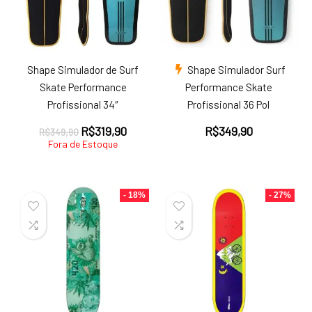
Shape Simulador de Surf
Shape Simulador Surf
Skate Performance
Performance Skate
Profissional 34″
Profissional 36 Pol
O
O
R$
319,90
R$
349,90
R$
349,90
preço
preço
Fora de Estoque
original
atual
era:
é:
R$349,90.
R$319,90.
- 18%
- 27%
ço
ço
nimo
ximo