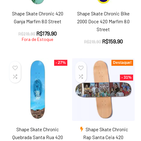
Shape Skate Chronic 420
Shape Skate Chronic Bike
Ganja Marfim 8.0 Street
2000 Doce 420 Marfim 8.0
Street
O
O
R$
179,90
R$
219,90
preço
preço
Fora de Estoque
O
O
R$
159,90
R$
219,90
original
atual
preço
preço
era:
é:
original
atual
R$219,90.
R$179,90.
era:
é:
- 27%
Destaque!
R$219,90.
R$159,9
- 31%
Shape Skate Chronic
Shape Skate Chronic
Quebrada Santa Rua 420
Rap Santa Ceia 420