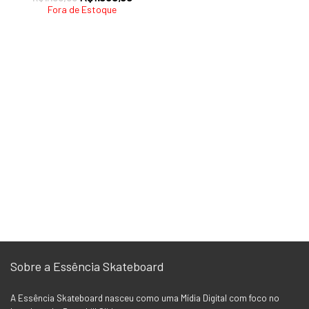
preço
preço
Fora de Estoque
original
atual
era:
é:
R$1.100,00.
R$1.050,00.
Sobre a Essência Skateboard
A Essência Skateboard nasceu como uma Mídia Digital com foco no