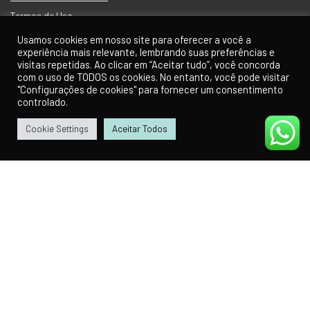
Termos de Uso
Usamos cookies em nosso site para oferecer a você a
experiência mais relevante, lembrando suas preferências e
visitas repetidas. Ao clicar em “Aceitar tudo”, você concorda
com o uso de TODOS os cookies. No entanto, você pode visitar
Receba Nossa Newsletter
"Configurações de cookies" para fornecer um consentimento
controlado.
Insira seu email abaixo para ficar por dentro das novidades do Universo
Skateboard.
Cookie Settings
Aceitar Todos
0
0