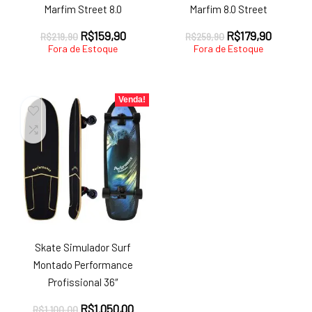
Marfim Street 8.0
Marfim 8.0 Street
O
O
O
O
R$
159,90
R$
179,90
R$
219,90
R$
259,90
preço
preço
preço
preço
Fora de Estoque
Fora de Estoque
original
atual
original
atual
era:
é:
era:
é:
R$219,90.
R$159,90.
R$259,90.
R$179,9
Venda!
Skate Simulador Surf
Montado Performance
Profissional 36″
O
O
R$
1.050,00
R$
1.100,00