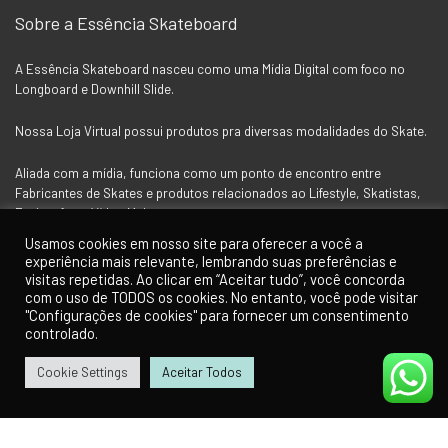
Sobre a Essência Skateboard
A Essência Skateboard nasceu como uma Mídia Digital com foco no
Longboard e Downhill Slide.
Nossa Loja Virtual possui produtos pra diversas modalidades do Skate.
Aliada com a mídia, funciona como um ponto de encontro entre
Fabricantes de Skates e produtos relacionados ao Lifestyle, Skatistas,
Fotógrafos e Vídeo Makers.
Usamos cookies em nosso site para oferecer a você a
experiência mais relevante, lembrando suas preferências e
visitas repetidas. Ao clicar em “Aceitar tudo”, você concorda
Siga a Essência nas Redes Socias
com o uso de TODOS os cookies. No entanto, você pode visitar
"Configurações de cookies" para fornecer um consentimento
controlado.
Cookie Settings
Aceitar Todos
0
0
Para Clientes
Minha Conta