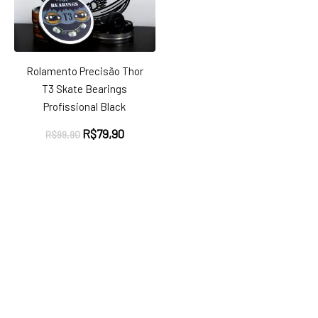
Rolamento Precisão Thor
T3 Skate Bearings
Profissional Black
O
O
R$
79,90
R$
99,90
preço
preço
original
atual
era:
é:
R$99,90.
R$79,90.
ço
ço
nimo
ximo