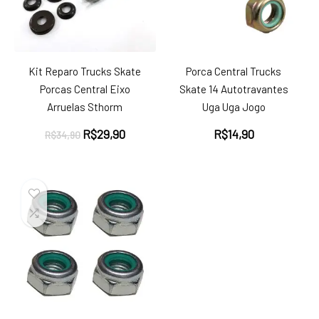
Kit Reparo Trucks Skate
Porca Central Trucks
Porcas Central Eixo
Skate 14 Autotravantes
Arruelas Sthorm
Uga Uga Jogo
O
O
R$
29,90
R$
14,90
R$
34,90
preço
preço
original
atual
era:
é:
R$34,90.
R$29,90.
ço
ço
nimo
ximo