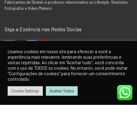
Fabricantes de Skates e produtos relacionados ao Lifestyle, Skatistas,
Fotógrafos e Vídeo Makers.
Siga a Essência nas Redes Socias
Usamos cookies em nosso site para oferecer a você a
experiência mais relevante, lembrando suas preferências e
visitas repetidas. Ao clicar em “Aceitar tudo”, você concorda
Para Clientes
com o uso de TODOS os cookies. No entanto, você pode visitar
"Configurações de cookies" para fornecer um consentimento
Minha Conta
controlado.
Como Comprar
Cookie Settings
Aceitar Todos
0
0
Contato
Política de Privacidade
Termos de Uso