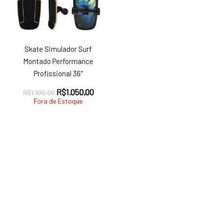
Skate Simulador Surf
Montado Performance
Profissional 36″
O
O
R$
1.050,00
R$
1.100,00
preço
preço
Fora de Estoque
original
atual
era:
é:
R$1.100,00.
R$1.050,00.