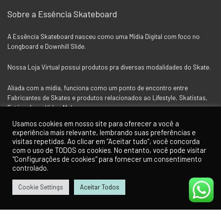
Sobre a Essência Skateboard
A Essência Skateboard nasceu como uma Mídia Digital com foco no
Longboard e Downhill Slide.
Nossa Loja Virtual possui produtos pra diversas modalidades do Skate.
Aliada com a mídia, funciona como um ponto de encontro entre
Fabricantes de Skates e produtos relacionados ao Lifestyle, Skatistas,
Fotógrafos e Vídeo Makers.
Usamos cookies em nosso site para oferecer a você a
experiência mais relevante, lembrando suas preferências e
Siga a Essência nas Redes Socias
visitas repetidas. Ao clicar em “Aceitar tudo”, você concorda
com o uso de TODOS os cookies. No entanto, você pode visitar
"Configurações de cookies" para fornecer um consentimento
controlado.
Cookie Settings
Aceitar Todos
0
0
Para Clientes