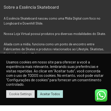
Sobre a Essência Skateboard
A Essência Skateboard nasceu como uma Mídia Digital com foco no
Longboard e Downhill Slide.
Nossa Loja Virtual possui produtos pra diversas modalidades do Skate.
Aliada com a mídia, funciona como um ponto de encontro entre
Fabricantes de Skates e produtos relacionados ao Lifestyle, Skatistas,
Fotógrafos e Vídeo Makers.
Usamos cookies em nosso site para oferecer a você a
experiência mais relevante, lembrando suas preferências e
Siga a Essência nas Redes Socias
visitas repetidas. Ao clicar em “Aceitar tudo”, você concorda
com o uso de TODOS os cookies. No entanto, você pode visitar
"Configurações de cookies" para fornecer um consentimento
controlado.
Cookie Settings
Aceitar Todos
0
0
Para Clientes