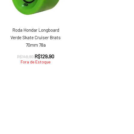
Roda Hondar Longboard
Verde Skate Cruiser Brats
70mm 78a
O
O
R$
129,90
R$
149,90
preço
preço
Fora de Estoque
original
atual
era:
é:
R$149,90.
R$129,90.
ço
ço
nimo
ximo