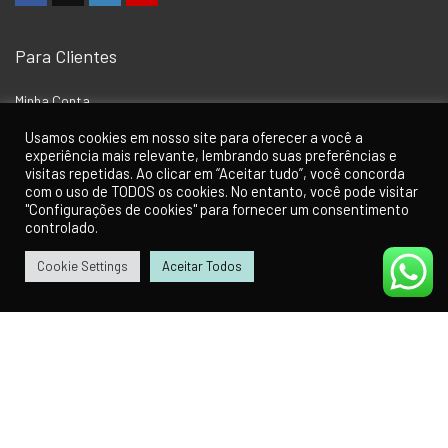
Para Clientes
Minha Conta
Como Comprar
Usamos cookies em nosso site para oferecer a você a
experiência mais relevante, lembrando suas preferências e
Contato
visitas repetidas. Ao clicar em “Aceitar tudo”, você concorda
Política de Privacidade
com o uso de TODOS os cookies. No entanto, você pode visitar
"Configurações de cookies" para fornecer um consentimento
Termos de Uso
controlado.
Cookie Settings
Aceitar Todos
0
0
Receba Nossa Newsletter
Insira seu email abaixo para ficar por dentro das novidades do Universo
Skateboard.