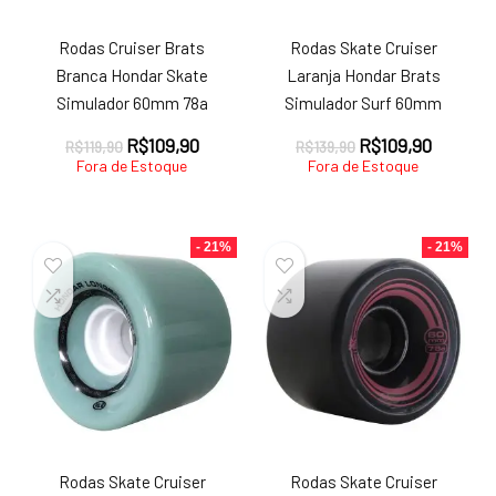
Rodas Cruiser Brats
Rodas Skate Cruiser
Branca Hondar Skate
Laranja Hondar Brats
Simulador 60mm 78a
Simulador Surf 60mm
O
O
O
O
R$
109,90
R$
109,90
R$
119,90
R$
139,90
preço
preço
preço
preço
Fora de Estoque
Fora de Estoque
original
atual
original
atual
era:
é:
era:
é:
R$119,90.
R$109,90.
R$139,90.
R$109,9
- 21%
- 21%
Rodas Skate Cruiser
Rodas Skate Cruiser