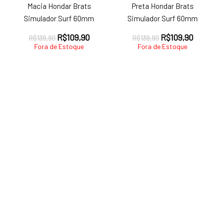
Macia Hondar Brats
Preta Hondar Brats
Simulador Surf 60mm
Simulador Surf 60mm
O
O
O
O
R$
109,90
R$
109,90
R$
139,90
R$
139,90
preço
preço
preço
preço
Fora de Estoque
Fora de Estoque
original
atual
original
atual
era:
é:
era:
é:
R$139,90.
R$109,90.
R$139,90.
R$109,9