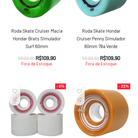
Roda Skate Cruiser Macia
Roda Skate Hondar
Hondar Brats Simulador
Cruiser Penny Simulador
Surf 60mm
60mm 78a Verde
O
O
O
O
R$
109,90
R$
109,90
R$
139,90
R$
139,90
preço
preço
preço
preço
Fora de Estoque
Fora de Estoque
original
atual
original
atual
era:
é:
era:
é:
R$139,90.
R$109,90.
R$139,90.
R$109,9
- 8%
- 21%
ço
ço
nimo
ximo