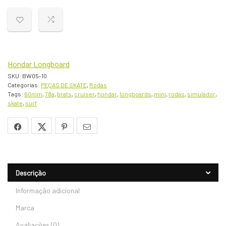
era:
é:
R$139,90.
R$109,90.
Hondar Longboard
SKU:
BW05-10
Categorias:
PEÇAS DE SKATE
,
Rodas
Tags:
60mm
,
78a
,
brats
,
cruiser
,
hondar
,
longboards
,
mini
,
rodas
,
simulador
,
skate
,
surf
Descrição
Informação adicional
Marca
Avaliações (0)