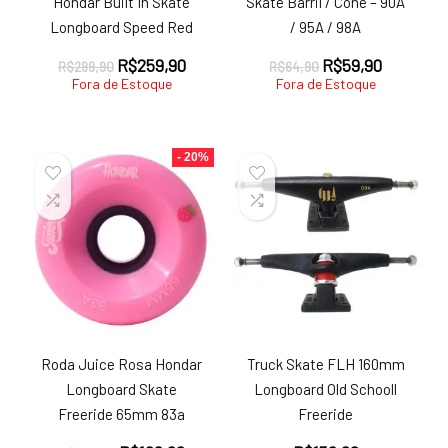
Hondar Built In Skate
Skate Barril / Cone – 90A
Longboard Speed Red
/ 95A / 98A
O
O
O
O
R$
259,90
R$
59,90
R$
299,90
R$
64,90
preço
preço
preço
preço
Fora de Estoque
Fora de Estoque
original
atual
original
atual
era:
é:
era:
é:
R$299,90.
R$259,90.
R$64,90.
R$59,90.
- 20%
Roda Juice Rosa Hondar
Truck Skate FLH 160mm
Longboard Skate
Longboard Old Schooll
Freeride 65mm 83a
Freeride