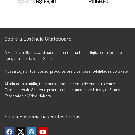
O
O
R$
199,90
R$
159,90
R$
249,90
preço
preço
original
atual
era:
é:
R$249,90.
R$199,90.
Sobre a Essência Skateboard
A Essência Skateboard nasceu como uma Mídia Digital com foco no
Longboard e Downhill Slide.
Nossa Loja Virtual possui produtos pra diversas modalidades do Skate.
Aliada com a mídia, funciona como um ponto de encontro entre
Fabricantes de Skates e produtos relacionados ao Lifestyle, Skatistas,
Fotógrafos e Vídeo Makers.
Siga a Essência nas Redes Socias