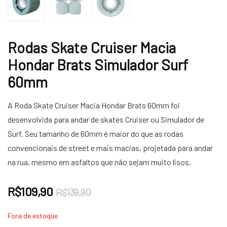
Rodas Skate Cruiser Macia
Hondar Brats Simulador Surf
60mm
A Roda Skate Cruiser Macia Hondar Brats 60mm foi
desenvolvida para andar de skates Cruiser ou Simulador de
Surf. Seu tamanho de 60mm é maior do que as rodas
convencionais de street e mais macias, projetada para andar
na rua, mesmo em asfaltos que não sejam muito lisos.
O
O
R$
109,90
R$
139,90
preço
preço
Fora de estoque
original
atual