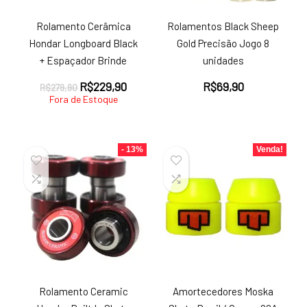
Rolamento Cerâmica
Rolamentos Black Sheep
Hondar Longboard Black
Gold Precisão Jogo 8
+ Espaçador Brinde
unidades
O
O
R$
229,90
R$
69,90
R$
279,90
preço
preço
Fora de Estoque
original
atual
era:
é:
R$279,90.
R$229,90.
- 13%
Venda!
Rolamento Ceramic
Amortecedores Moska