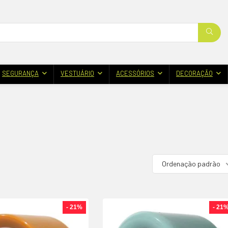
SEGURANÇA
VESTUÁRIO
ACESSÓRIOS
DECORAÇÃO
Ordenação padrão
- 21%
- 21