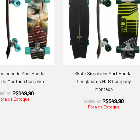
mulador de Surf Hondar
Skate Simulador Surf Hondar
rds Montado Completo
Longboards HLB Company
Montado
O
O
R$
649,90
999,90
preço
preço
Fora de Estoque
O
O
R$
649,90
R$
999,90
original
atual
preço
preço
Fora de Estoque
era:
é:
original
atual
R$999,90.
R$649,90.
era:
é:
R$999,90.
R$649,