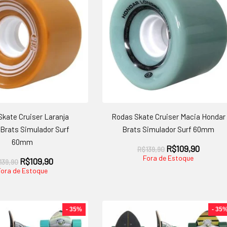
kate Cruiser Laranja
Rodas Skate Cruiser Macia Hondar
Brats Simulador Surf
Brats Simulador Surf 60mm
60mm
O
O
R$
109,90
R$
139,90
preço
preço
Fora de Estoque
O
O
R$
109,90
139,90
original
atual
preço
preço
Fora de Estoque
era:
é:
original
atual
R$139,90.
R$109,9
era:
é:
R$139,90.
R$109,90.
- 35%
- 35