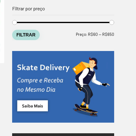
Filtrar por preço
Preço
Preço
Preço:
R$60
—
R$650
FILTRAR
mínimo
máximo
90.