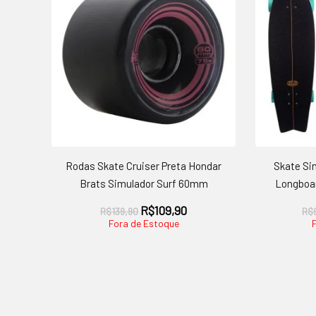
Rodas Skate Cruiser Preta Hondar
Skate Si
Brats Simulador Surf 60mm
Longboa
O
O
R$
109,90
R$
139,90
R$
preço
preço
Fora de Estoque
original
atual
era:
é:
R$139,90.
R$109,90.