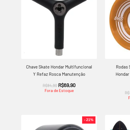
Chave Skate Hondar Multifuncional
Rodas S
Y Refaz Rosca Manutenção
Hondar 
O
O
R$
69,90
R$
84,90
preço
preço
Fora de Estoque
R$
original
atual
era:
é:
R$84,90.
R$69,90.
- 21%