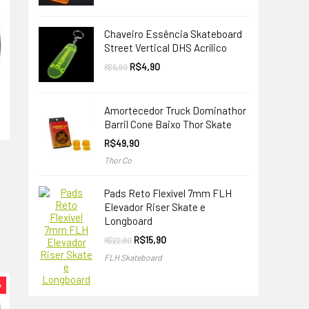
original
atual
era:
é:
R$9,90.
R$4,90.
Chaveiro Essência Skateboard
Street Vertical DHS Acrílico
O
O
R$
4,90
R$
5,90
preço
preço
original
atual
era:
é:
R$5,90.
R$4,90.
Amortecedor Truck Dominathor
Barril Cone Baixo Thor Skate
R$
49,90
Thor Co
Pads Reto Flexível 7mm FLH
Elevador Riser Skate e
Longboard
O
O
R$
15,90
R$
22,90
preço
preço
0.
FLH Skateboard
original
atual
era:
é:
R$22,90.
R$15,90.
%