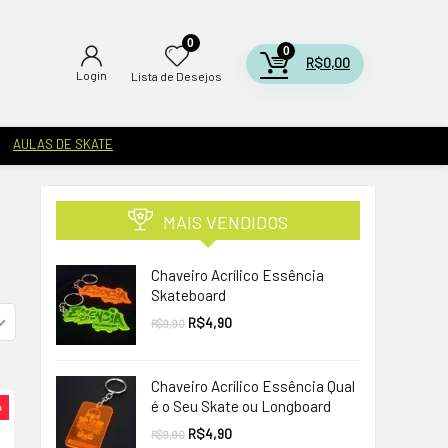
0
0
R$
0,00
Login
Lista de Desejos
AULAS DE SKATE
MAIS VENDIDOS
Chaveiro Acrílico Essência
Skateboard
O
O
R$
4,90
R$
9,90
preço
preço
original
atual
era:
é:
R$9,90.
R$4,90.
Chaveiro Acrílico Essência Qual
é o Seu Skate ou Longboard
%
O
O
R$
4,90
R$
9,90
preço
preço