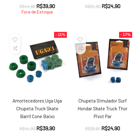
O
O
O
O
R$
39,90
R$
24,90
R$
44,90
R$
34,90
preço
preço
preço
preço
Fora de Estoque
original
atual
original
atual
era:
é:
era:
é:
R$44,90.
R$39,90.
R$34,90.
R$24,90.
- 11%
- 17%
Amortecedores Uga Uga
Chupeta Simulador Surf
Chupeta Truck Skate
Hondar Skate Truck Thor
Barril Cone Baixo
Pivot Par
O
O
O
O
R$
39,90
R$
24,90
R$
44,90
R$
29,90
preço
preço
preço
preço