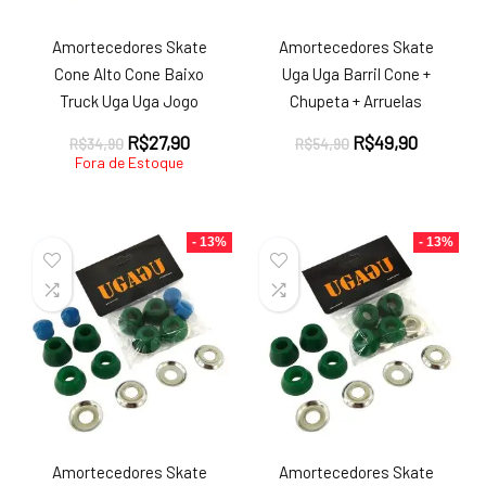
Amortecedores Skate
Amortecedores Skate
Cone Alto Cone Baixo
Uga Uga Barril Cone +
Truck Uga Uga Jogo
Chupeta + Arruelas
O
O
O
O
R$
27,90
R$
49,90
R$
34,90
R$
54,90
preço
preço
preço
preço
Fora de Estoque
original
atual
original
atual
era:
é:
era:
é:
R$34,90.
R$27,90.
R$54,90.
R$49,90.
- 13%
- 13%
Amortecedores Skate
Amortecedores Skate