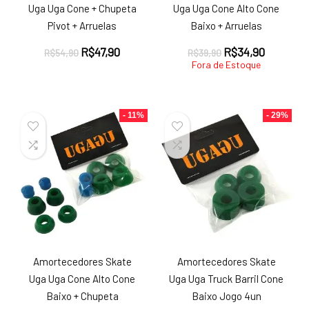
Uga Uga Cone + Chupeta
Uga Uga Cone Alto Cone
Pivot + Arruelas
Baixo + Arruelas
O
O
O
O
R$
47,90
R$
34,90
R$
54,90
R$
39,90
preço
preço
preço
preço
Fora de Estoque
original
atual
original
atual
era:
é:
era:
é:
R$54,90.
R$47,90.
R$39,90.
R$34,90.
- 11%
- 29%
Amortecedores Skate
Amortecedores Skate
Uga Uga Cone Alto Cone
Uga Uga Truck Barril Cone
Baixo + Chupeta
Baixo Jogo 4un