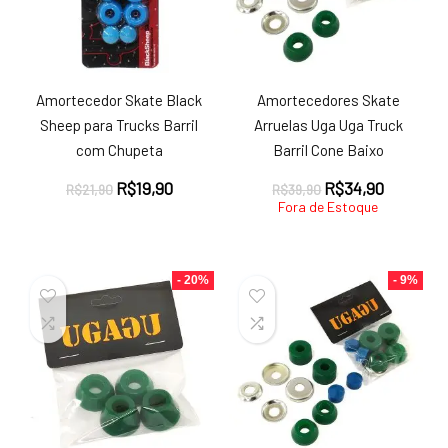
Amortecedor Skate Black
Amortecedores Skate
Sheep para Trucks Barril
Arruelas Uga Uga Truck
com Chupeta
Barril Cone Baixo
O
O
O
O
R$
19,90
R$
34,90
R$
21,90
R$
39,90
preço
preço
preço
preço
Fora de Estoque
original
atual
original
atual
era:
é:
era:
é:
R$21,90.
R$19,90.
R$39,90.
R$34,90.
- 20%
- 9%
ço
ço
nimo
ximo