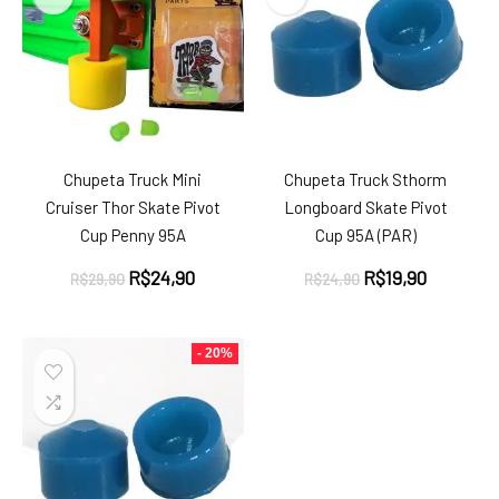
Chupeta Truck Mini
Chupeta Truck Sthorm
Cruiser Thor Skate Pivot
Longboard Skate Pivot
Cup Penny 95A
Cup 95A (PAR)
O
O
O
O
R$
24,90
R$
19,90
R$
29,90
R$
24,90
preço
preço
preço
preço
original
atual
original
atual
era:
é:
era:
é:
- 20%
R$29,90.
R$24,90.
R$24,90.
R$19,90.