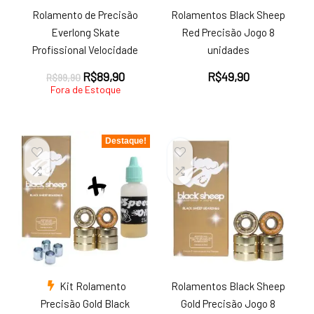
Rolamento de Precisão
Rolamentos Black Sheep
Everlong Skate
Red Precisão Jogo 8
Profissional Velocidade
unidades
O
O
R$
89,90
R$
49,90
R$
99,90
preço
preço
Fora de Estoque
original
atual
era:
é:
R$99,90.
R$89,90.
Destaque!
Kit Rolamento
Rolamentos Black Sheep
Precisão Gold Black
Gold Precisão Jogo 8