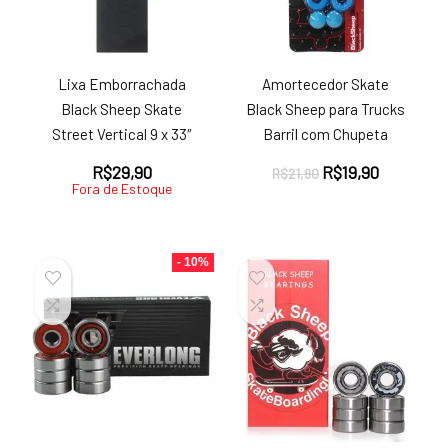
Lixa Emborrachada
Amortecedor Skate
Black Sheep Skate
Black Sheep para Trucks
Street Vertical 9 x 33″
Barril com Chupeta
O
O
R$
29,90
R$
19,90
R$
21,90
Fora de Estoque
preço
preço
original
atual
era:
é:
R$21,90.
R$19,90.
- 10%