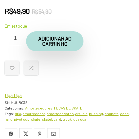
O
O
R$
49,90
R$
54,90
preço
preço
Em estoque
original
atual
era:
é:
ADICIONAR AO
CARRINHO
R$54,90.
R$49,90.
Uga Uga
SKU:
UUB032
Categorias:
Amortecedores
,
PEÇAS DE SKATE
Tags:
96a
,
amortecedor
,
amortecedores
,
arruela
,
bushing
,
chupeta
,
cone
,
hard
,
pivot cup
,
skate
,
skateboard
,
truck
,
uga uga