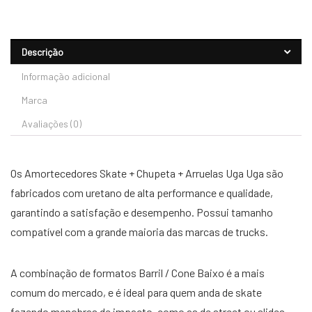
Descrição
Informação adicional
Marca
Avaliações (0)
Os Amortecedores Skate + Chupeta + Arruelas Uga Uga são
fabricados com uretano de alta performance e qualidade,
garantindo a satisfação e desempenho. Possui tamanho
compatível com a grande maioria das marcas de trucks.
A combinação de formatos Barril / Cone Baixo é a mais
comum do mercado, e é ideal para quem anda de skate
fazendo manobras de impacto, como as de street ou slides