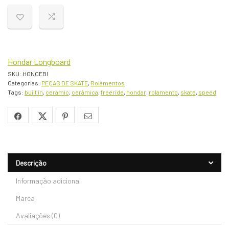
era:
é:
R$299,90.
R$259,90.
Hondar Longboard
SKU:
HONCEBI
Categorias:
PEÇAS DE SKATE
,
Rolamentos
Tags:
built in
,
ceramic
,
cerâmica
,
freeride
,
hondar
,
rolamento
,
skate
,
speed
Descrição
Informação adicional
Marca
Avaliações (0)