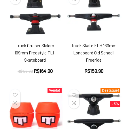
Truck Cruiser Slalom
Truck Skate FLH 160mm
109mm Freestyle FLH
Longboard Old Schooll
Skateboard
Freeride
O
O
R$
164,90
R$
159,90
R$
179,90
preço
preço
original
atual
era:
é:
Venda!
Destaque!
R$179,90.
R$164,90.
- 5%