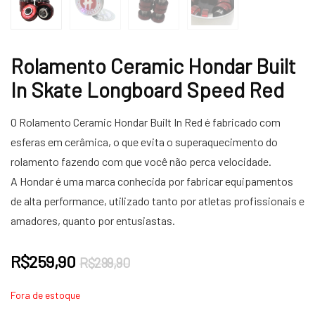
Rolamento Ceramic Hondar Built
In Skate Longboard Speed Red
O Rolamento Ceramic Hondar Built In Red é fabricado com
esferas em cerâmica, o que evita o superaquecimento do
rolamento fazendo com que você não perca velocidade.
A Hondar é uma marca conhecida por fabricar equipamentos
de alta performance, utilizado tanto por atletas profissionais e
amadores, quanto por entusiastas.
O
O
R$
259,90
R$
299,90
preço
preço
Fora de estoque
original
atual