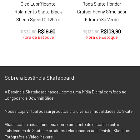
Óleo Lubrificante
Roda Skate Hondar
Rolamento Skate Black
Cruiser Penny Simulador
Sheep Speed Oil 25ml
60mm 78a Verde
O
O
O
O
R$
19,90
R$
109,90
R$
24,90
R$
139,90
preço
preço
preço
preço
Fora de Estoque
Fora de Estoque
original
atual
original
atual
era:
é:
era:
é:
R$24,90.
R$19,90.
R$139,90.
R$109,9
Sobre a Essência Skateboard
A Essência Skateboard nasceu como uma Mídia Digital com foco no
Longboard e Downhill Slide.
Nossa Loja Virtual possui produtos pra diversas modalidades do Skate.
Aliada com a mídia, funciona como um ponto de encontro entre
Fabricantes de Skates e produtos relacionados ao Lifestyle, Skatistas,
Fotógrafos e Vídeo Makers.