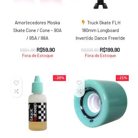
Amortecedores Moska
Truck Skate FLH
Skate Cone / Cone – 90A
180mm Longboard
/ 95A / 98A
Invertido Dance Freeride
O
O
O
O
R$
59,90
R$
199,90
R$
64,90
R$
209,90
preço
preço
preço
preço
Fora de Estoque
Fora de Estoque
original
atual
original
atual
era:
é:
era:
é:
R$64,90.
R$59,90.
R$209,90.
R$199,9
- 20%
- 21%