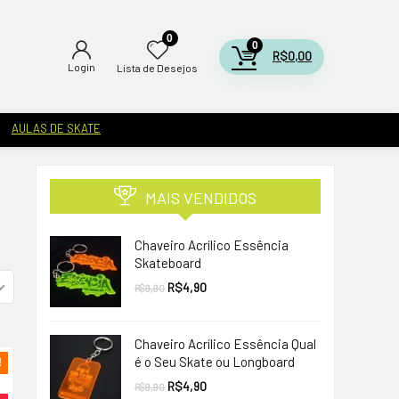
0
0
R$
0,00
Login
Lista de Desejos
AULAS DE SKATE
MAIS VENDIDOS
Chaveiro Acrílico Essência
Skateboard
O
O
R$
4,90
R$
9,90
preço
preço
original
atual
era:
é:
R$9,90.
R$4,90.
Chaveiro Acrílico Essência Qual
é o Seu Skate ou Longboard
!
O
O
R$
4,90
R$
9,90
preço
preço