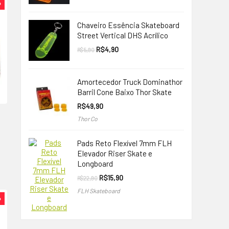
%
original
atual
era:
é:
R$9,90.
R$4,90.
Chaveiro Essência Skateboard
Street Vertical DHS Acrílico
O
O
R$
4,90
R$
5,90
preço
preço
original
atual
era:
é:
R$5,90.
R$4,90.
Amortecedor Truck Dominathor
Barril Cone Baixo Thor Skate
R$
49,90
Thor Co
Pads Reto Flexível 7mm FLH
Elevador Riser Skate e
Longboard
O
O
R$
15,90
R$
22,90
preço
preço
0.
FLH Skateboard
original
atual
%
era:
é:
R$22,90.
R$15,90.