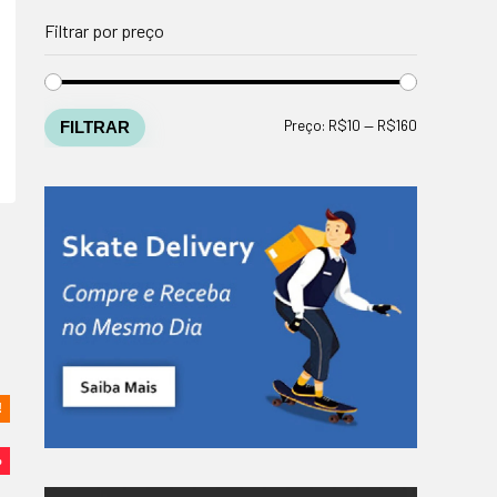
Filtrar por preço
Preço
Preço
Preço:
R$10
—
R$160
FILTRAR
mínimo
máximo
!
%