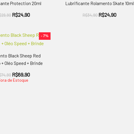
cante Protection 20ml
Lubrificante Rolamento Skate 10ml
O
O
O
O
R$
24,90
R$
24,90
$
29,90
R$
34,90
preço
preço
preço
preço
original
atual
original
atual
era:
é:
era:
é:
- 7%
R$29,90.
R$24,90.
R$34,90.
R$24,90
nto Black Sheep Red
 + Oléo Speed + Brinde
O
O
R$
69,90
$
74,90
preço
preço
Fora de Estoque
original
atual
era:
é:
R$74,90.
R$69,90.