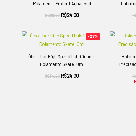
Rolamento Protect Água 15ml
Lubrifi
O
O
R$
24,90
R$
29,90
R
preço
preço
original
atual
era:
é:
- 29%
R$29,90.
R$24,90.
Óleo Thor High Speed Lubrificante
Rolame
Rolamento Skate 10ml
Precisão
O
O
R$
24,90
R$
34,90
R
preço
preço
original
atual
era:
é:
R$34,90.
R$24,90.