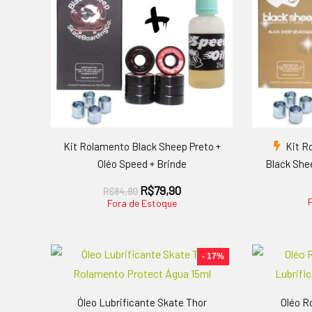
Kit Rolamento Black Sheep Preto +
Kit R
Oléo Speed + Brinde
Black She
O
O
R$
79,90
R$
84,90
preço
preço
Fora de Estoque
original
atual
era:
é:
R$84,90.
R$79,90.
- 17%
Óleo Lubrificante Skate Thor
Oléo R