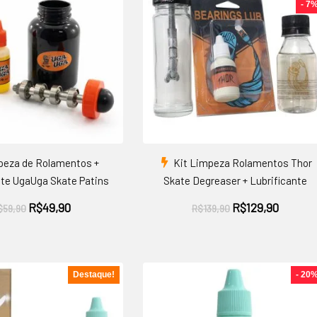
- 7
peza de Rolamentos +
Kit Limpeza Rolamentos Thor
nte UgaUga Skate Patins
Skate Degreaser + Lubrificante
O
O
O
O
R$
49,90
R$
129,90
$
59,90
R$
139,90
preço
preço
preço
preço
original
atual
original
atual
era:
é:
era:
é:
R$59,90.
R$49,90.
R$139,90.
R$129,9
Destaque!
- 20