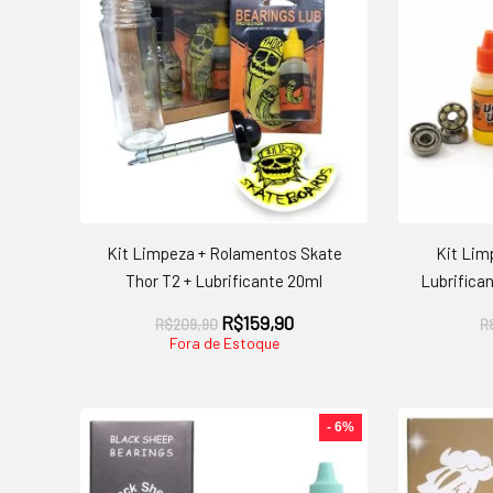
Kit Limpeza + Rolamentos Skate
Kit Lim
Thor T2 + Lubrificante 20ml
Lubrifica
O
O
R$
159,90
R$
209,90
R
preço
preço
Fora de Estoque
original
atual
era:
é:
R$209,90.
R$159,90.
- 6%