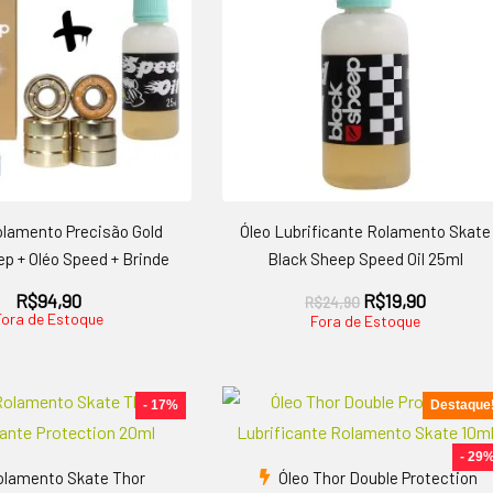
olamento Precisão Gold
Óleo Lubrificante Rolamento Skate
ep + Oléo Speed + Brinde
Black Sheep Speed Oil 25ml
O
O
R$
94,90
R$
19,90
R$
24,90
Fora de Estoque
preço
preço
Fora de Estoque
original
atual
era:
é:
R$24,90.
R$19,90.
- 17%
Destaque
- 29
olamento Skate Thor
Óleo Thor Double Protection