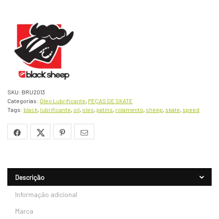
SKU:
BRU2013
Categorias:
Óleo Lubrificante
,
PEÇAS DE SKATE
Tags:
black
,
lubrificante
,
oil
,
oleo
,
patins
,
rolamento
,
sheep
,
skate
,
speed
Descrição
Informação adicional
Marca