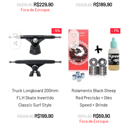
O
O
O
O
R$
229,90
R$
189,90
R$
279,90
R$
209,90
preço
preço
preço
preço
Fora de Estoque
original
atual
original
atual
era:
é:
era:
é:
R$279,90.
R$229,90.
R$209,90.
R$189,9
- 5%
- 7%
Truck Longboard 200mm
Rolamento Black Sheep
FLH Skate Invertido
Red Precisão + Oléo
Classic Surf Style
Speed + Brinde
O
O
O
O
R$
199,90
R$
69,90
R$
209,90
R$
74,90
preço
preço
preço
preço
Fora de Estoque
original
atual
original
atual