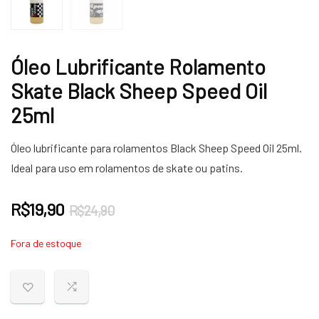
Óleo Lubrificante Rolamento
Skate Black Sheep Speed Oil
25ml
Óleo lubrificante para rolamentos Black Sheep Speed Oil 25ml.
Ideal para uso em rolamentos de skate ou patins.
O
O
R$
19,90
R$
24,90
preço
preço
Fora de estoque
original
atual
era:
é:
R$24,90.
R$19,90.