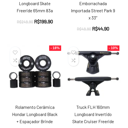
Longboard Skate
Emborrachada
Freeride 65mm 83a
Importada Street Park 9
x 33″
O
O
R$
199,90
R$
249,90
preço
preço
O
O
R$
44,90
R$
49,90
original
atual
preço
preço
era:
é:
original
atual
R$249,90.
R$199,90.
era:
é:
- 18%
- 10%
R$49,90.
R$44,90.
Rolamento Cerâmica
Truck FLH 160mm
Hondar Longboard Black
Longboard Invertido
+ Espaçador Brinde
Skate Cruiser Freeride