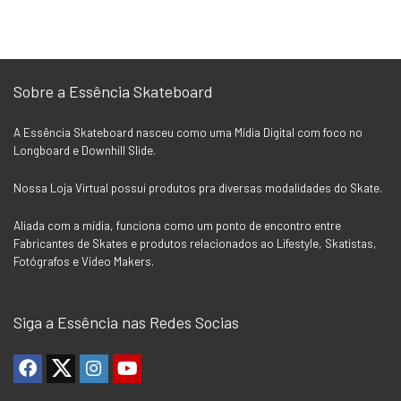
era:
é:
era:
é:
R$209,90.
R$199,90.
R$74,90.
R$69,90.
Sobre a Essência Skateboard
A Essência Skateboard nasceu como uma Mídia Digital com foco no
Longboard e Downhill Slide.
Nossa Loja Virtual possui produtos pra diversas modalidades do Skate.
Aliada com a mídia, funciona como um ponto de encontro entre
Fabricantes de Skates e produtos relacionados ao Lifestyle, Skatistas,
Fotógrafos e Vídeo Makers.
Siga a Essência nas Redes Socias