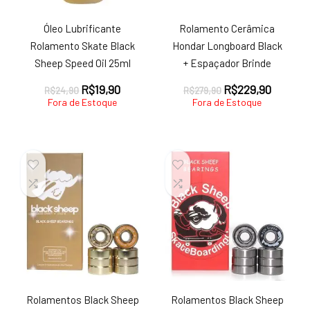
Óleo Lubrificante
Rolamento Cerâmica
Rolamento Skate Black
Hondar Longboard Black
Sheep Speed Oil 25ml
+ Espaçador Brinde
O
O
O
O
R$
19,90
R$
229,90
R$
24,90
R$
279,90
preço
preço
preço
preço
Fora de Estoque
Fora de Estoque
original
atual
original
atual
era:
é:
era:
é:
R$24,90.
R$19,90.
R$279,90.
R$229,9
Rolamentos Black Sheep
Rolamentos Black Sheep