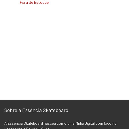
Fora de Estoque
Sobre a Essência Skateboard
A Essência Skateboard nasceu como uma Mídia Digital com foco no
Longboard e Downhill Slide.