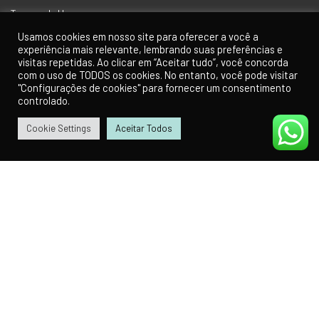
Termos de Uso
Usamos cookies em nosso site para oferecer a você a
experiência mais relevante, lembrando suas preferências e
visitas repetidas. Ao clicar em “Aceitar tudo”, você concorda
com o uso de TODOS os cookies. No entanto, você pode visitar
Receba Nossa Newsletter
"Configurações de cookies" para fornecer um consentimento
controlado.
Insira seu email abaixo para ficar por dentro das novidades do Universo
Skateboard.
Cookie Settings
Aceitar Todos
0
0