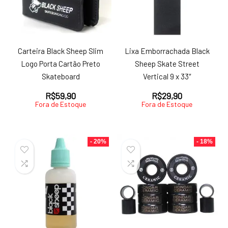
Carteira Black Sheep Slim
Lixa Emborrachada Black
Logo Porta Cartão Preto
Sheep Skate Street
Skateboard
Vertical 9 x 33″
R$
59,90
R$
29,90
Fora de Estoque
Fora de Estoque
- 20%
- 18%
ço
ço
nimo
ximo