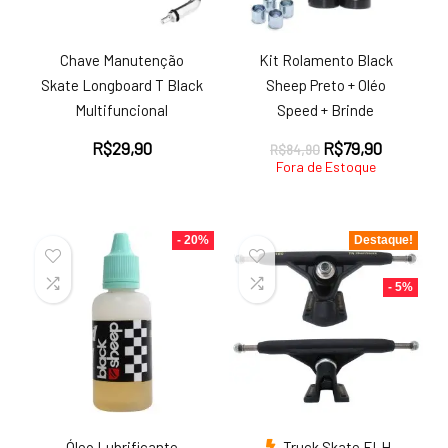
Chave Manutenção
Kit Rolamento Black
Skate Longboard T Black
Sheep Preto + Oléo
Multifuncional
Speed + Brinde
O
O
R$
29,90
R$
79,90
R$
84,90
preço
preço
Fora de Estoque
original
atual
era:
é:
R$84,90.
R$79,90.
- 20%
Destaque!
- 5%
Óleo Lubrificante
Truck Skate FLH