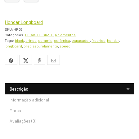
Hondar Longboard
SKU:
HR03
Categorias:
PEÇAS DE SKATE
,
Rolamentos
Tags:
black
,
brinde
,
ceramic
,
cerâmica
,
espacador
,
freeride
,
hondar
,
longboard
,
precisao
,
rolamento
,
speed
Descrição
Informação adicional
Marca
Avaliações (0)