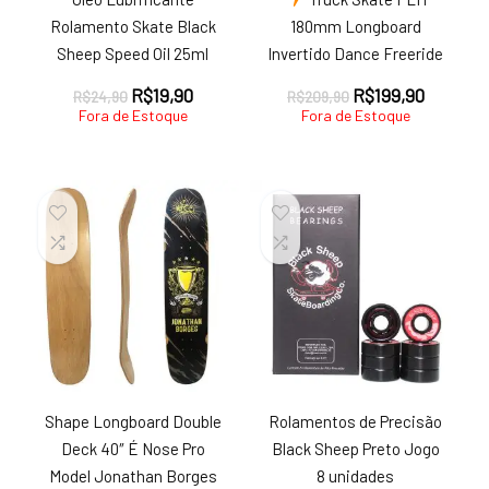
Rolamento Skate Black
180mm Longboard
Sheep Speed Oil 25ml
Invertido Dance Freeride
O
O
O
O
R$
19,90
R$
199,90
R$
24,90
R$
209,90
preço
preço
preço
preço
Fora de Estoque
Fora de Estoque
original
atual
original
atual
era:
é:
era:
é:
R$24,90.
R$19,90.
R$209,90.
R$199,9
Shape Longboard Double
Rolamentos de Precisão
Deck 40″ É Nose Pro
Black Sheep Preto Jogo
Model Jonathan Borges
8 unidades