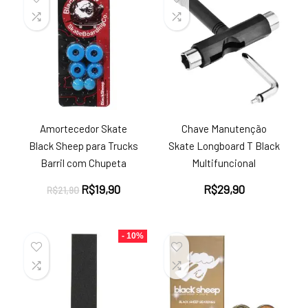
Amortecedor Skate
Chave Manutenção
Black Sheep para Trucks
Skate Longboard T Black
Barril com Chupeta
Multifuncional
O
O
R$
19,90
R$
29,90
R$
21,90
preço
preço
original
atual
era:
é:
- 10%
R$21,90.
R$19,90.