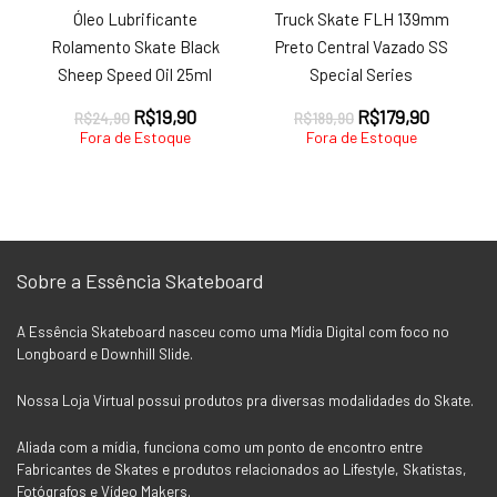
Óleo Lubrificante
Truck Skate FLH 139mm
Rolamento Skate Black
Preto Central Vazado SS
Sheep Speed Oil 25ml
Special Series
O
O
O
O
R$
19,90
R$
179,90
R$
24,90
R$
189,90
preço
preço
preço
preço
Fora de Estoque
Fora de Estoque
original
atual
original
atual
era:
é:
era:
é:
R$24,90.
R$19,90.
R$189,90.
R$179,90
Sobre a Essência Skateboard
A Essência Skateboard nasceu como uma Mídia Digital com foco no
Longboard e Downhill Slide.
Nossa Loja Virtual possui produtos pra diversas modalidades do Skate.
Aliada com a mídia, funciona como um ponto de encontro entre
Fabricantes de Skates e produtos relacionados ao Lifestyle, Skatistas,
Fotógrafos e Vídeo Makers.