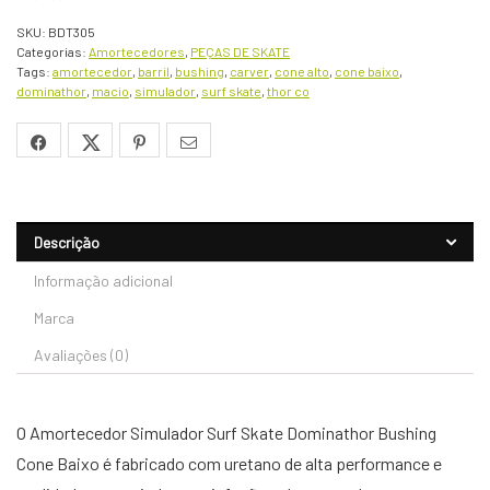
SKU:
BDT305
Categorias:
Amortecedores
,
PEÇAS DE SKATE
Tags:
amortecedor
,
barril
,
bushing
,
carver
,
cone alto
,
cone baixo
,
dominathor
,
macio
,
simulador
,
surf skate
,
thor co
Descrição
Informação adicional
Marca
Avaliações (0)
O Amortecedor Simulador Surf Skate Dominathor Bushing
Cone Baixo é fabricado com uretano de alta performance e