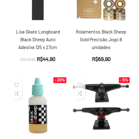
Lixa Skate Longboard
Rolamentos Black Sheep
Black Sheep Auto
Gold Precisão Jogo 8
Adesiva 125 x 27cm
unidades
O
O
R$
44,90
R$
69,90
R$
49,90
preço
preço
original
atual
era:
é:
- 20%
- 5%
R$49,90.
R$44,90.