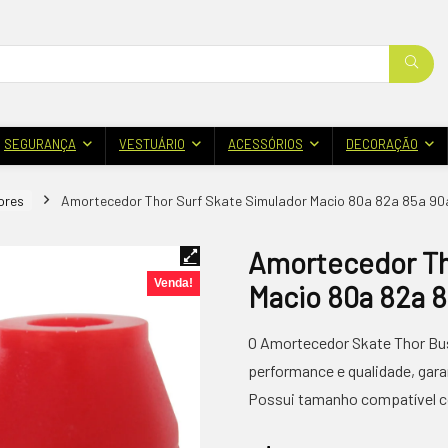
SEGURANÇA
VESTUÁRIO
ACESSÓRIOS
DECORAÇÃO
ores
Amortecedor Thor Surf Skate Simulador Macio 80a 82a 85a 90
Amortecedor Th
Venda!
Macio 80a 82a 8
O Amortecedor Skate Thor Bush
performance e qualidade, gar
Possui tamanho compatível co