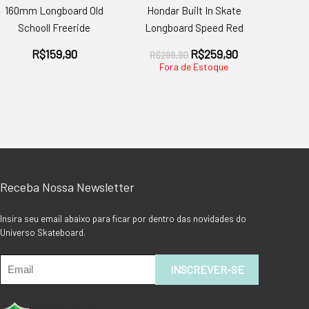
160mm Longboard Old
Hondar Built In Skate
Schooll Freeride
Longboard Speed Red
O
O
R$
159,90
R$
259,90
R$
299,90
preço
preço
Fora de Estoque
original
atual
era:
é:
R$299,90.
R$259,90.
0.
Receba Nossa Newsletter
Insira seu email abaixo para ficar por dentro das novidades do
Universo Skateboard.