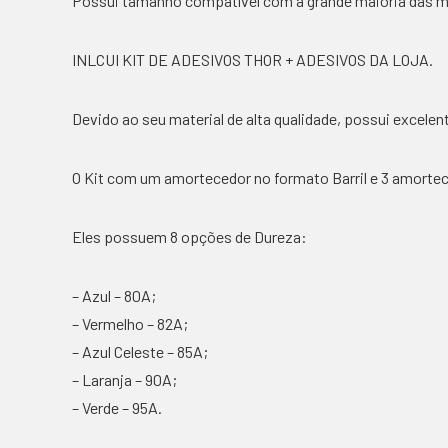
Possui tamanho compatível com a grande maioria das m
INLCUI KIT DE ADESIVOS THOR + ADESIVOS DA LOJA.
Devido ao seu material de alta qualidade, possui excelen
O Kit com um amortecedor no formato Barril e 3 amortece
Eles possuem 8 opções de Dureza:
– Azul – 80A;
– Vermelho – 82A;
– Azul Celeste – 85A;
– Laranja – 90A;
– Verde – 95A.