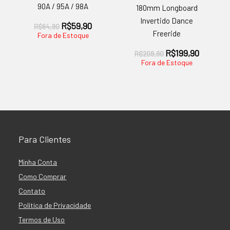
90A / 95A / 98A
180mm Longboard
Invertido Dance
O
O
R$
59,90
R$
64,90
Freeride
preço
preço
Fora de Estoque
original
atual
eço
O
O
R$
199,90
R$
209,90
era:
é:
ual
preço
preço
Fora de Estoque
R$64,90.
R$59,90.
original
atual
189,90.
era:
é:
R$209,90.
R$199,9
Para Clientes
Minha Conta
Como Comprar
Contato
Política de Privacidade
Termos de Uso