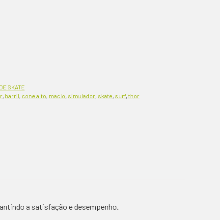
DE SKATE
r
,
barril
,
cone alto
,
macio
,
simulador
,
skate
,
surf
,
thor
arantindo a satisfação e desempenho.