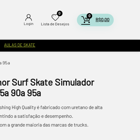
0
0
R$
0,00
Login
Lista de Desejos
AULAS DE SKATE
a 95a
or Surf Skate Simulador
5a 90a 95a
ing High Quality é fabricado com uretano de alta
antindo a satisfação e desempenho.
m a grande maioria das marcas de trucks.