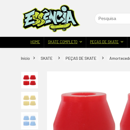
HOME
SKATE COMPLETO
PEÇAS DE SKATE
Início
SKATE
PEÇAS DE SKATE
Amorteced