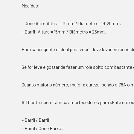
Medidas:
– Cone Alto: Altura = 15mm / Diâmetro = 19-25mm;
– Barril: Altura = 15mm / Diâmetro = 25mm.
Para saber qual é o ideal para você, deve levar em consid
Se for leve e gostar de fazer um rolê solto com bastante
Quanto maior o número, maior a dureza, sendo o 78A o m
A Thor também fabrica amortecedores para skate em outr
– Barril / Barril;
– Barril / Cone Baixo;