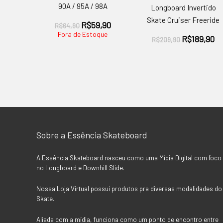
90A / 95A / 98A
Longboard Invertido
Skate Cruiser Freeride
O
O
R$
59,90
R$
64,90
preço
preço
Fora de Estoque
O
O
R$
189,90
R$
209,90
original
atual
preço
pr
era:
é:
original
at
R$64,90.
R$59,90.
era:
é:
R$209,90.
R$
Sobre a Essência Skateboard
A Essência Skateboard nasceu como uma Mídia Digital com foco
no Longboard e Downhill Slide.
Nossa Loja Virtual possui produtos pra diversas modalidades do
Skate.
Aliada com a mídia, funciona como um ponto de encontro entre