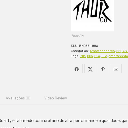
Thor Co
SKU:
BHQ361-90A
Categorias:
Amortecedores
,
PEÇAS 
Tags:
78a
,
80a
,
82a
,
85a
,
amortecedo
Avaliações (0)
Vídeo Review
uality é fabricado com uretano de alta performance e qualidade, g