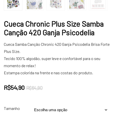
Cueca Chronic Plus Size Samba
Canção 420 Ganja Psicodelia
Cueca Samba Canção Chronic 420 Ganja Psicodelia Brisa Forte
Plus Size.
Tecido 100% algodão, super leve e confortável para o seu
momento de relax!
Estampa colorida na frente e nas costas do produto.
O
O
R$
54,90
R$
64,90
preço
preço
original
atual
era:
é:
Tamanho