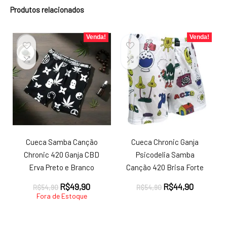
Produtos relacionados
Venda!
Venda!
Cueca Samba Canção
Cueca Chronic Ganja
Chronic 420 Ganja CBD
Psicodelia Samba
Erva Preto e Branco
Canção 420 Brisa Forte
O
O
O
O
R$
49,90
R$
44,90
R$
54,90
R$
54,90
preço
preço
preço
preço
Fora de Estoque
original
atual
original
atual
era:
é:
era:
é:
R$54,90.
R$49,90.
R$54,90.
R$44,90.