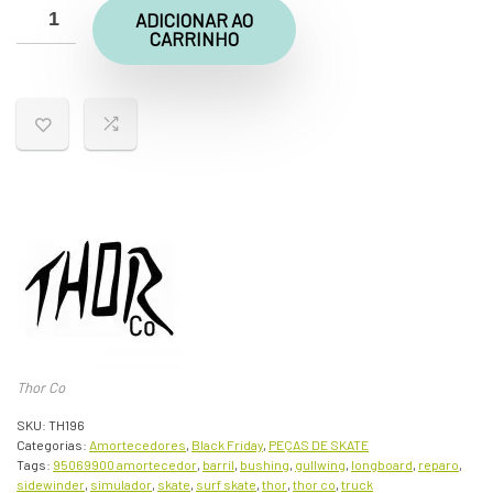
era:
é:
ADICIONAR AO
CARRINHO
R$169,90.
R$139,90.
Thor Co
SKU:
TH196
Categorias:
Amortecedores
,
Black Friday
,
PEÇAS DE SKATE
Tags:
95069900 amortecedor
,
barril
,
bushing
,
gullwing
,
longboard
,
reparo
,
sidewinder
,
simulador
,
skate
,
surf skate
,
thor
,
thor co
,
truck