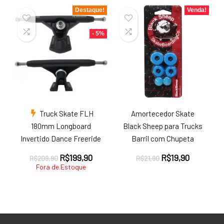
era:
é:
Destaque!
Venda!
R$209,90.
R$189,9
- 5%
Truck Skate FLH
Amortecedor Skate
180mm Longboard
Black Sheep para Trucks
Invertido Dance Freeride
Barril com Chupeta
O
O
O
O
R$
199,90
R$
19,90
R$
209,90
R$
21,90
preço
preço
preço
preço
Fora de Estoque
original
atual
original
atual
era:
é:
era:
é:
R$209,90.
R$199,90.
R$21,90.
R$19,90.