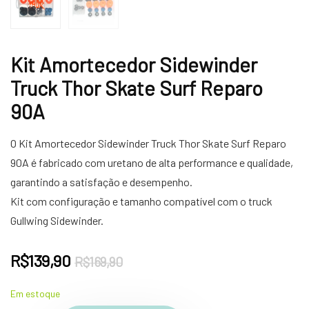
Kit Amortecedor Sidewinder
Truck Thor Skate Surf Reparo
90A
O Kit Amortecedor Sidewinder Truck Thor Skate Surf Reparo
90A é fabricado com uretano de alta performance e qualidade,
garantindo a satisfação e desempenho.
Kit com configuração e tamanho compatível com o truck
Gullwing Sidewinder.
O
O
R$
139,90
R$
169,90
preço
preço
Em estoque
original
atual