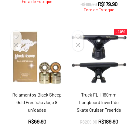
Fora de Estoque
O
O
R$
179,90
R$
189,90
preço
preço
Fora de Estoque
original
atual
era:
é:
R$189,90.
R$179,90
- 10%
Rolamentos Black Sheep
Truck FLH 160mm
Gold Precisão Jogo 8
Longboard Invertido
unidades
Skate Cruiser Freeride
O
O
R$
69,90
R$
189,90
R$
209,90
preço
preço
original
atual