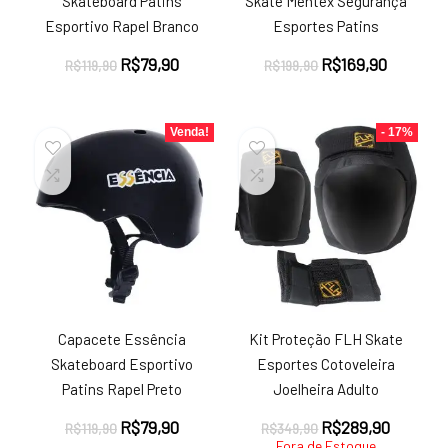
Skateboard Patins
Skate Mentex Segurança
Esportivo Rapel Branco
Esportes Patins
O
O
O
O
R$
79,90
R$
169,90
R$
119,90
R$
199,90
preço
preço
preço
preço
original
atual
original
atual
era:
é:
era:
é:
Venda!
- 17%
R$119,90.
R$79,90.
R$199,90.
R$169,9
Capacete Essência
Kit Proteção FLH Skate
Skateboard Esportivo
Esportes Cotoveleira
Patins Rapel Preto
Joelheira Adulto
O
O
O
O
R$
79,90
R$
289,90
R$
119,90
R$
349,90
preço
preço
preço
preço
Fora de Estoque