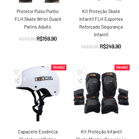
Protetor Pulso Punho
Kit Proteção Skate
FLH Skate Wrist Guard
Infantil FLH Esportes
Patins Adulto
Reforçado Segurança
Infantil
O
O
R$
159,90
R$
179,90
preço
preço
O
O
R$
249,90
R$
309,90
original
atual
preço
preço
era:
é:
original
atual
R$179,90.
R$159,90.
era:
é:
Venda!
Venda!
R$309,90.
R$249,9
Capacete Essência
Kit Proteção Infantil