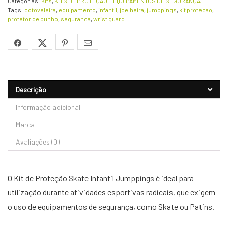
Categorias:
Kits
,
KITS DE PROTEÇÃO E EQUIPAMENTOS DE SEGURANÇA
Tags:
cotoveleira
,
equipamento
,
infantil
,
joelheira
,
jumppings
,
kit protecao
,
protetor de punho
,
seguranca
,
wrist guard
Descrição
Informação adicional
Marca
Avaliações (0)
O Kit de Proteção Skate Infantil Jumppings é ideal para
utilização durante atividades esportivas radicais, que exigem
o uso de equipamentos de segurança, como Skate ou Patins.