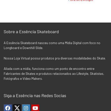
original
atual
original
atual
era:
é:
era:
é:
R$119,90.
R$79,90.
R$349,90.
R$289,9
Sobre a Essência Skateboard
A Essência Skateboard nasceu como uma Mídia Digital com foco no
Longboard e Downhill Slide.
Nossa Loja Virtual possui produtos pra diversas modalidades do Skate.
Aliada com a mídia, funciona como um ponto de encontro entre
Fabricantes de Skates e produtos relacionados ao Lifestyle, Skatistas,
Fotógrafos e Vídeo Makers.
Siga a Essência nas Redes Socias