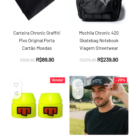
Carteira Chronic Graffiti
Mochila Chronic 420
Pixo Original Porta
Skatebag Notebook
Cartão Moedas
Viagem Streetwear
O
O
O
O
R$
89,90
R$
239,90
R$
99,90
R$
279,90
preço
preço
preço
preço
original
atual
original
atual
era:
é:
era:
é:
Venda!
- 29%
R$99,90.
R$89,90.
R$279,90.
R$239,9