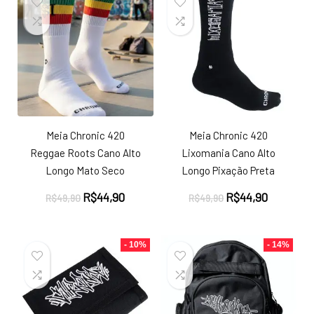
Meia Chronic 420
Meia Chronic 420
Reggae Roots Cano Alto
Lixomania Cano Alto
Longo Mato Seco
Longo Pixação Preta
O
O
O
O
R$
44,90
R$
44,90
R$
49,90
R$
49,90
preço
preço
preço
preço
original
atual
original
atual
era:
é:
era:
é:
- 10%
- 14%
R$49,90.
R$44,90.
R$49,90.
R$44,90.