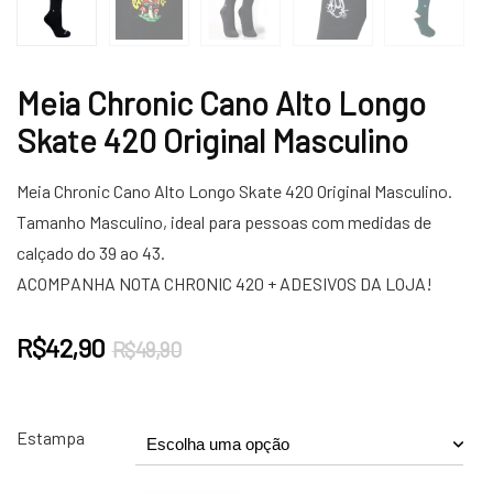
Meia Chronic Cano Alto Longo
Skate 420 Original Masculino
Meia Chronic Cano Alto Longo Skate 420 Original Masculino.
Tamanho Masculino, ideal para pessoas com medidas de
calçado do 39 ao 43.
ACOMPANHA NOTA CHRONIC 420 + ADESIVOS DA LOJA!
O
O
R$
42,90
R$
49,90
preço
preço
original
atual
era:
é:
Estampa
R$49,90.
R$42,90.