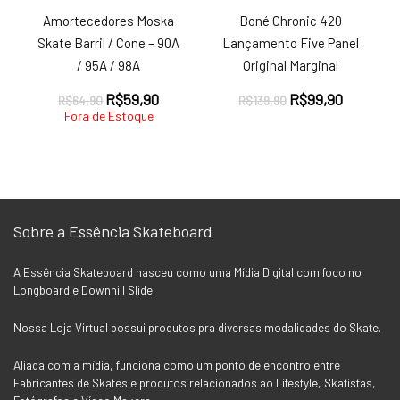
Amortecedores Moska
Boné Chronic 420
Skate Barril / Cone – 90A
Lançamento Five Panel
/ 95A / 98A
Original Marginal
O
O
O
O
R$
59,90
R$
99,90
R$
64,90
R$
139,90
preço
preço
preço
preço
Fora de Estoque
original
atual
original
atual
era:
é:
era:
é:
R$64,90.
R$59,90.
R$139,90.
R$99,90.
Sobre a Essência Skateboard
A Essência Skateboard nasceu como uma Mídia Digital com foco no
Longboard e Downhill Slide.
Nossa Loja Virtual possui produtos pra diversas modalidades do Skate.
Aliada com a mídia, funciona como um ponto de encontro entre
Fabricantes de Skates e produtos relacionados ao Lifestyle, Skatistas,