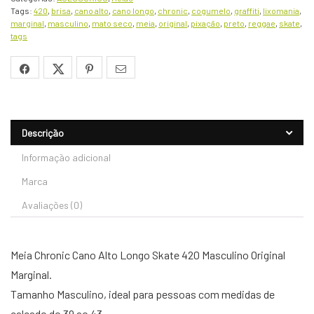
Tags:
420
,
brisa
,
cano alto
,
cano longo
,
chronic
,
cogumelo
,
graffiti
,
lixomania
,
marginal
,
masculino
,
mato seco
,
meia
,
original
,
pixação
,
preto
,
reggae
,
skate
,
tags
Descrição
Informação adicional
Marca
Avaliações (0)
Meia Chronic Cano Alto Longo Skate 420 Masculino Original
Marginal.
Tamanho Masculino, ideal para pessoas com medidas de
calçado do 39 ao 43.