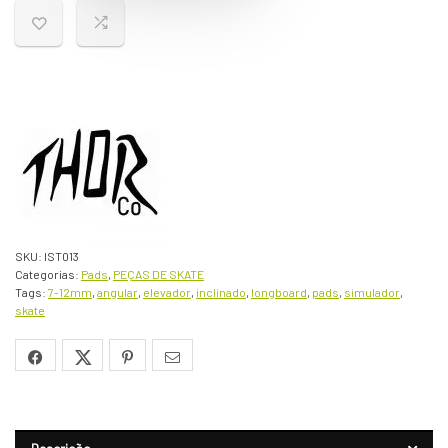
SKU:
IST013
Categorias:
Pads
,
PEÇAS DE SKATE
Tags:
7-12mm
,
angular
,
elevador
,
inclinado
,
longboard
,
pads
,
simulador
,
skate