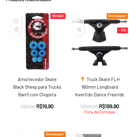
Venda!
Destaque!
- 5%
Amortecedor Skate
Truck Skate FLH
Black Sheep para Trucks
180mm Longboard
Barril com Chupeta
Invertido Dance Freeride
O
O
O
O
R$
19,90
R$
199,90
R$
21,90
R$
209,90
preço
preço
preço
preço
Fora de Estoque
original
atual
original
atual
era:
é:
era:
é:
R$21,90.
R$19,90.
R$209,90.
R$199,9
Destaque!