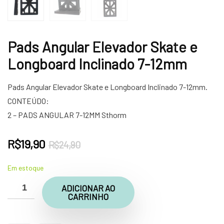
Pads Angular Elevador Skate e
Longboard Inclinado 7-12mm
Pads Angular Elevador Skate e Longboard Inclinado 7-12mm.
CONTEÚDO:
2 – PADS ANGULAR 7-12MM Sthorm
O
O
R$
19,90
R$
24,90
preço
preço
Em estoque
original
atual
era:
é:
ADICIONAR AO
CARRINHO
R$24,90.
R$19,90.