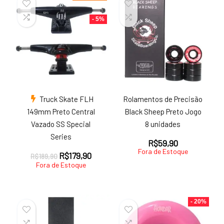
- 5%
Truck Skate FLH
Rolamentos de Precisão
149mm Preto Central
Black Sheep Preto Jogo
Vazado SS Special
8 unidades
Series
R$
59,90
Fora de Estoque
O
O
R$
179,90
R$
189,90
preço
preço
Fora de Estoque
original
atual
era:
é:
R$189,90.
R$179,90.
- 20%