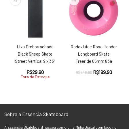
Lixa Emborrachada
Roda Juice Rosa Hondar
Black Sheep Skate
Longboard Skate
Street Vertical 9 x 33″
Freeride 65mm 83a
O
O
R$
29,90
R$
199,90
R$
249,90
Fora de Estoque
preço
preço
original
atual
era:
é:
R$249,90.
R$199,9
Sobre a Essência Skateboard
A Essência Skateboard nasceu como uma Mídia Digital com foco no